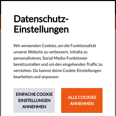
DE
SPENDEN
MENU
Datenschutz-
DONATE TO LIBERTIES
Einstellungen
TECHNOLOGIE & RECHTE
Die Niederlanden greifen
Wir verwenden Cookies, um die Funktionalität
unserer Website zu verbessern, Inhalte zu
Medizinische Schweigepflicht in
personalisieren, Social Media-Funktionen
der Jugendarbeit an
bereitzustellen und um den eingehenden Traffic zu
verstehen. Du kannst deine Cookie-Einstellungen
bearbeiten und anpassen.
Im krassen Widerspruch zum Legalitätsprinzip wollen zwei
holländische Minister, Jugendbetreuer dazu verpflichten, auf
ihren Rechnungen medizinische Details über ihre Klienten
EINFACHE COOKIE
ALLE COOKIES
anzugeben.
EINSTELLUNGEN
ANNEHMEN
ANNEHMEN
by PILP