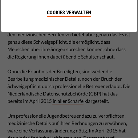
August 21, 2015
Holländische Gemeinden fordern Angaben zu
COOKIES VERWALTEN
medizinische Details über Patienten in der Jugendpflege,
bevor sie für diese Pflege bezahlen. Die Schweigepflicht in
den medizinischen Berufen verbietet aber genau das. Es ist
genau diese Schweigepflicht, die ermöglicht, dass
Menschen über ihre Sorgen sprechen können, ohne dass
die Regierung ihnen dabei über die Schulter schaut.
Ohne die Erlaubnis der Beteiligten, sind weder die
Bearbeitung medizinischer Details, noch der Bruch der
Schweigepflicht durch professionelle Betreuer erlaubt. Die
Niederländische Datenschutzbehörde (CBP) hat das
bereits im April 2015
in aller Schärfe
klargestellt.
Um professionelle Jugendbetreuer dazu zu verpflichten,
medizinische Details auf ihren Rechnungen zu erwähnen,
wäre eine Verfassungsänderung nötig. Im April 2015 hat
das niederländische Kabinett einen Gesetzentwurf