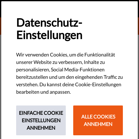
DE
SPENDEN
MENU
Datenschutz-
DONATE TO LIBERTIES
Einstellungen
TECHNOLOGIE & RECHTE
Neues Projekt zur Früherziehung
Wir verwenden Cookies, um die Funktionalität
unserer Website zu verbessern, Inhalte zu
von Romakindern in Italien
personalisieren, Social Media-Funktionen
bereitzustellen und um den eingehenden Traffic zu
In diesem Frühjahr startete das Projekt REYN (Romani Early
verstehen. Du kannst deine Cookie-Einstellungen
Years Network), es unterstützt Professionelle und
bearbeiten und anpassen.
Paraprofessionelle die im Bereich der frühkindlichen Bildung
in Roma-Gemeinschaften und mit Roma-Kindern arbeiten.
EINFACHE COOKIE
ALLE COOKIES
EINSTELLUNGEN
by Dóra Görgei
ANNEHMEN
ANNEHMEN
Juli 27, 2016