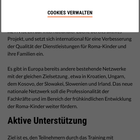
Mit der Unterstützung der
Open Society Foundations
,
wurde im Mai 2016 in Turin das Projekt REYN Italien
COOKIES VERWALTEN
offiziell vorgestellt.
REYN ist ein auf internationaler Ebene bereits aktives
Projekt, und setzt sich international für eine Verbesserung
der Qualität der Dienstleistungen für Roma-Kinder und
ihre Familien ein.
Es gibt in Europa bereits andere bestehende Netzwerke
mit der gleichen Zielsetzung , etwa in Kroatien, Ungarn,
dem Kosovo, der Slowakei, Slowenien und Irland. Das neue
nationale Netzwerk soll die Professionalität der
Fachkräfte und im Bereich der frühkindlichen Entwicklung
der Roma-Kinder weiter fördern.
Aktive Unterstützung
Ziel ist es, den Teilnehmern durch das Training mit