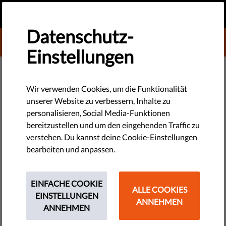
DE
SPENDEN
MENU
Datenschutz-
DONATE TO LIBERTIES
Einstellungen
TECHNOLOGIE & RECHTE
Internetkonzerne müssen ihren
Wir verwenden Cookies, um die Funktionalität
unserer Website zu verbessern, Inhalte zu
gerechten Anteil übernehmen
personalisieren, Social Media-Funktionen
bereitzustellen und um den eingehenden Traffic zu
Wir haben festgestellt, dass einige unserer Leser Fragen zu
verstehen. Du kannst deine Cookie-Einstellungen
unserer Kampagne #YourDataYourBusiness haben. Also
bearbeiten und anpassen.
haben wir uns entschieden, eine Artikelserie mit dem Titel
"Advocacy Officer Antworten" zu starten. Dies ist Teil 2.
EINFACHE COOKIE
ALLE COOKIES
EINSTELLUNGEN
by Orsolya Reich
ANNEHMEN
ANNEHMEN
Januar 02, 2020