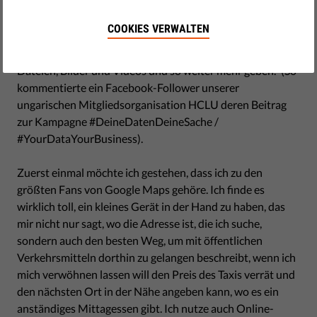
"Es gibt nichts geschenkt. So verdient Google nun einmal
sein Brot. Wenn wir denen ihre Einkommensquelle
COOKIES VERWALTEN
wegnehmen, wird es keine kostenlosen Karten, Online-
Übersetzungsprogramme, keinen Speicher für unsere
Dateien, Bilder und Videos und so weiter mehr geben." (So
kommentierte ein Facebook-Follower unserer
ungarischen Mitgliedsorganisation HCLU deren Beitrag
zur Kampagne #DeineDatenDeineSache /
#YourDataYourBusiness).
Zuerst einmal möchte ich gestehen, dass ich zu den
größten Fans von Google Maps gehöre. Ich finde es
wirklich toll, ein kleines Gerät in der Hand zu haben, das
mir nicht nur sagt, wo die Adresse ist, die ich suche,
sondern auch den besten Weg, um mit öffentlichen
Verkehrsmitteln dorthin zu gelangen beschreibt, wenn ich
mich verwöhnen lassen will den Preis des Taxis verrät und
den nächsten Ort in der Nähe angeben kann, wo es ein
anständiges Mittagessen gibt. Ich nutze auch Online-