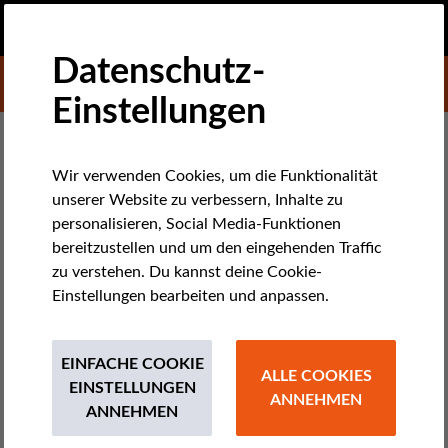
DE
SPENDEN
MENU
Datenschutz-
DONATE TO LIBERTIES
Einstellungen
EU-BEOBACHTUNG
Wir verwenden Cookies, um die Funktionalität
unserer Website zu verbessern, Inhalte zu
Darf es Privilegien für Geimpfte
personalisieren, Social Media-Funktionen
geben?
bereitzustellen und um den eingehenden Traffic
zu verstehen. Du kannst deine Cookie-
Einstellungen bearbeiten und anpassen.
In den Ländern Europas laufen die Impfkampagnen an. Jetzt
wird die Forderung laut, dass diejenigen, die schon geimpft
wurden, besondere Rechte erhalten sollten - um zu reisen,
EINFACHE COOKIE
einkaufen zu gehen, oder Restaurants zu besuchen.
ALLE COOKIES
EINSTELLUNGEN
ANNEHMEN
ANNEHMEN
by LibertiesEU
Januar 07, 2021