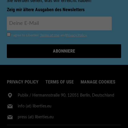
Sie werden sehen, was wir erreicht haben!
Zeig mir ältere Ausgaben des Newsletters
I agree to Liberties'
Terms of Use
and
Privacy Policy
.
ABONNIERE
PRIVACY POLICY
TERMS OF USE
MANAGE COOKIES
Publix​ / Hermannstraße 90, 12051 Berlin, Deutschland
info (at) liberties.eu
press (at) liberties.eu