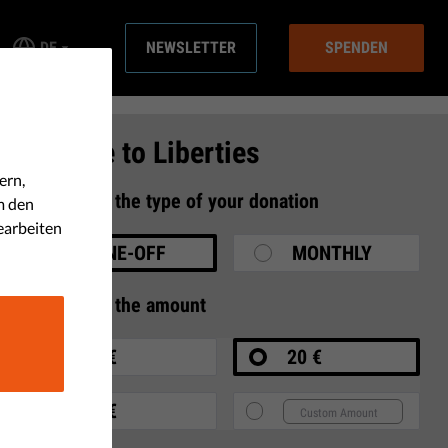
DE
NEWSLETTER
SPENDEN
Donate to Liberties
ern,
1
Select the type of your donation
m den
earbeiten
ONE-OFF
MONTHLY
2
Select the amount
10 €
20 €
35 €