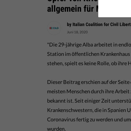
allgemein für Marginali
by Italian Coalition for Civil Libe
Juni 18, 2020
"Die 29-jährige Alba arbeitet in end
Station im öffentlichen Krankenhaus
stehen, spielt es keine Rolle, ob ihre
Dieser Beitrag erschien auf der Sei
meisten Menschen durch ihre Arbeit
bekannt ist. Seit einiger Zeit unterst
Krankenschwestern, die in Spanien U
Coronavirus fertig zu werden und um 
wurden.