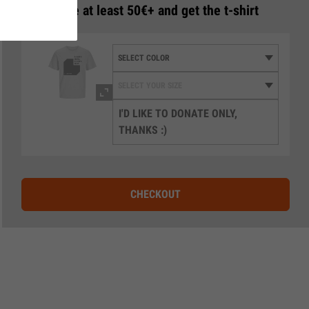
3
Donate at least 50€+ and get the t-shirt
I'D LIKE TO DONATE ONLY,
THANKS :)
CHECKOUT