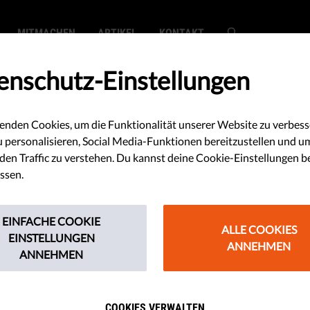
MITMACHEN
ARTIKEL
KONTAKT
enschutz-Einstellungen
enden Cookies, um die Funktionalität unserer Website zu verbess
s: NGOs und
u personalisieren, Social Media-Funktionen bereitzustellen und u
en Traffic zu verstehen. Du kannst deine Cookie-Einstellungen b
en ziehen den
ssen.
 dem Dreck
EINFACHE COOKIE
ALLE COOKIES
EINSTELLUNGEN
ANNEHMEN
ANNEHMEN
reine engagiert, die sich sonst für
Rettung von Migranten oder
COOKIES VERWALTEN