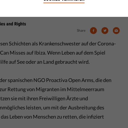
sierte einsetzen.
rties and Rights
Share
losen Schichten als Krankenschwester auf der Corona-
 Can Misses auf Ibiza. Wenn Leben auf dem Spiel
 Hilfe auf See oder an Land gebraucht wird.
te der spanischen NGO Proactiva Open Arms, die den
 zur Rettung von Migranten im Mittelmeerraum
ützen sie mit ihren Freiwilligen Ärzte und
nmögliches leisten, um mit der Ausbreitung des
das Leben von Menschen zu retten, die infiziert