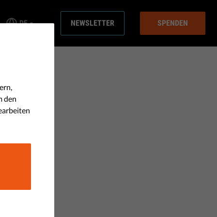
DE
NEWSLETTER
SPENDEN
ern,
m den
earbeiten