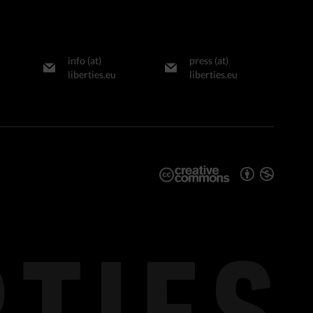
info (at)
press (at)
liberties.eu
liberties.eu