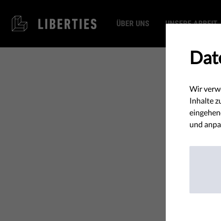
ÜBER UNS
UNSERE ARBEIT
Dat
Wir verw
Inhalte z
eingehend
und anpa