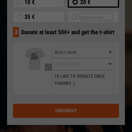
10 €
20 €
35 €
3
Donate at least 50€+ and get the t-shirt
I'D LIKE TO DONATE ONLY,
THANKS :)
CHECKOUT