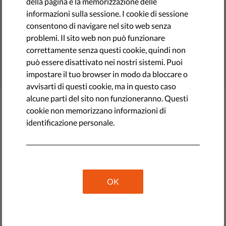
della pagina e la memorizzazione delle
informazioni sulla sessione. I cookie di sessione
NGO rights
consentono di navigare nel sito web senza
free courts
problemi. Il sito web non può funzionare
media freedom
correttamente senza questi cookie, quindi non
può essere disattivato nei nostri sistemi. Puoi
Reports & Papers
impostare il tuo browser in modo da bloccare o
avvisarti di questi cookie, ma in questo caso
alcune parti del sito non funzioneranno. Questi
Che cos'è il sistema giudiziario? Perché i
cookie non memorizzano informazioni di
tribunali liberi sono importanti per una
identificazione personale.
democrazia?
Cos'è una campagna diffamatoria: sai
riconoscerla e sconfiggerla?
OK
Cos'è lo stato di emergenza: definizione e
principi