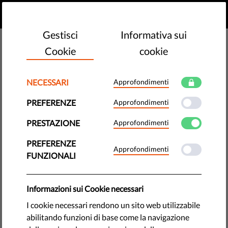
IT
FAI UNA DONAZIONE
MENU
Gestisci
Informativa sui
Cookie
cookie
PLAY VIDEO
NECESSARI
Approfondimenti
PREFERENZE
Approfondimenti
Democrazia e Giustizia
PRESTAZIONE
Approfondimenti
PREFERENZE
Lavoriamo per proteggere le nostre democrazie dalle
Approfondimenti
FUNZIONALI
derive autoritarie. Difendiamo i tribunali indipendenti, i
media e la libertà di organizzare campagne collettive.
Informazioni sui Cookie necessari
THEME TAGS
I cookie necessari rendono un sito web utilizzabile
protests
abilitando funzioni di base come la navigazione
populism