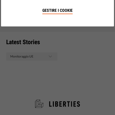
riciclaggio di denaro che ha scosso il Parlamento europeo
e dei modi per combattere la "cultura dell'impunità".
GESTIRE I COOKIE
gennaio 24, 2023
• LibertiesEU
Latest Stories