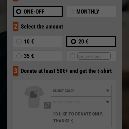
ONE-OFF
MONTHLY
2
Select the amount
10 €
20 €
35 €
3
Donate at least 50€+ and get the t-shirt
I'D LIKE TO DONATE ONLY,
THANKS :)