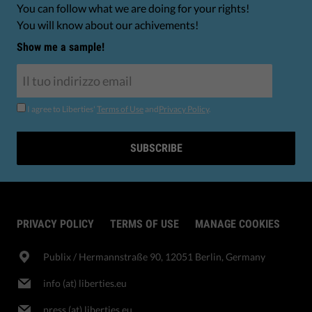
You can follow what we are doing for your rights!
You will know about our achivements!
Show me a sample!
I agree to Liberties'
Terms of Use
and
Privacy Policy
.
SUBSCRIBE
PRIVACY POLICY
TERMS OF USE
MANAGE COOKIES
Publix​ / Hermannstraße 90, 12051 Berlin, Germany
info (at) liberties.eu
press (at) liberties.eu