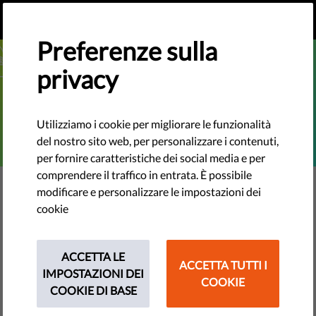
IT
FAI UNA DONAZIONE
MENU
Preferenze sulla
privacy
Utilizziamo i cookie per migliorare le funzionalità
del nostro sito web, per personalizzare i contenuti,
per fornire caratteristiche dei social media e per
comprendere il traffico in entrata. È possibile
MONITORAGGIO UE
modificare e personalizzare le impostazioni dei
Speechbag Podcast E12:
cookie
Qatargate, corruzione e "cultura
dell'impunità"
ACCETTA LE
ACCETTA TUTTI I
IMPOSTAZIONI DEI
COOKIE
COOKIE DI BASE
Nicholas Aiossa, vicedirettore di Transparency
International - UE, discute dello scandalo di corruzione e