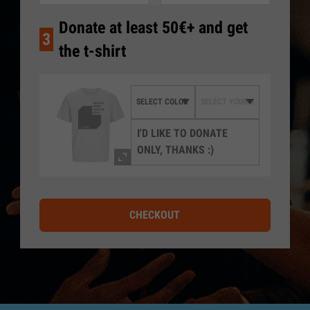
Donate at least 50€+ and get
3
the t-shirt
I'D LIKE TO DONATE
ONLY, THANKS :)
CHECKOUT