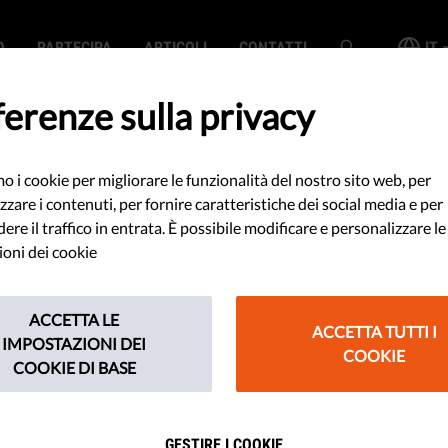
O
PARTECIPA
ARTICOLI
CONTATTI
IT
erenze sulla privacy
mo i cookie per migliorare le funzionalità del nostro sito web, per
digitali sulle
zzare i contenuti, per fornire caratteristiche dei social media e per
re il traffico in entrata. È possibile modificare e personalizzare le
tità: Il prossimo
oni dei cookie
re dell'UE?
ACCETTA LE
ACCETTA TUTTI I
IMPOSTAZIONI DEI
COOKIE
COOKIE DI BASE
ssione europea ha proposto
 impronte digitali sulle carte
GESTIRE I COOKIE