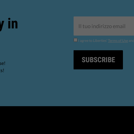
y in
I agree to Liberties'
Terms of Use
an
SUBSCRIBE
se!
ts!