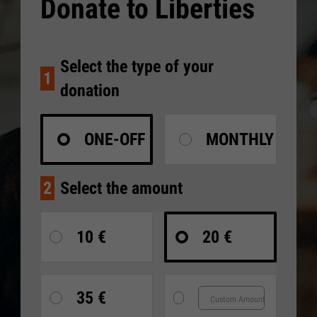
Donate to Liberties
Select the type of your
1
donation
ONE-OFF
MONTHLY
2
Select the amount
10 €
20 €
35 €