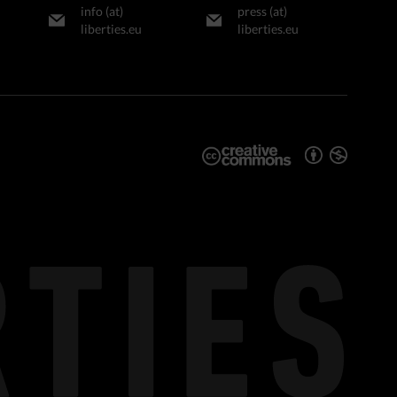
info (at)
press (at)
liberties.eu
liberties.eu