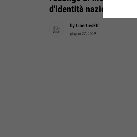
d'identità nazionali.
by LibertiesEU
giugno 27, 2019