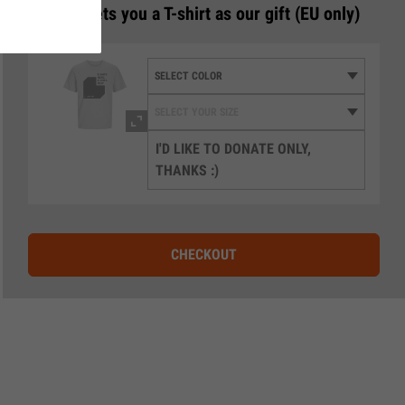
3
€50 gets you a T-shirt as our gift (EU only)
I'D LIKE TO DONATE ONLY,
THANKS :)
CHECKOUT