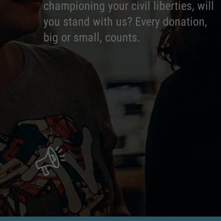
championing your civil liberties, will
you stand with us? Every donation,
big or small, counts.