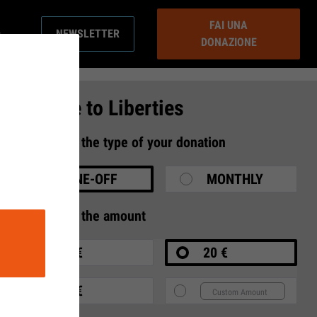
FAI UNA
NEWSLETTER
DONAZIONE
Donate to Liberties
1
Select the type of your donation
ONE-OFF
MONTHLY
2
Select the amount
10 €
20 €
35 €