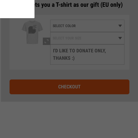
3
€50 gets you a T-shirt as our gift (EU only)
I'D LIKE TO DONATE ONLY,
THANKS :)
CHECKOUT