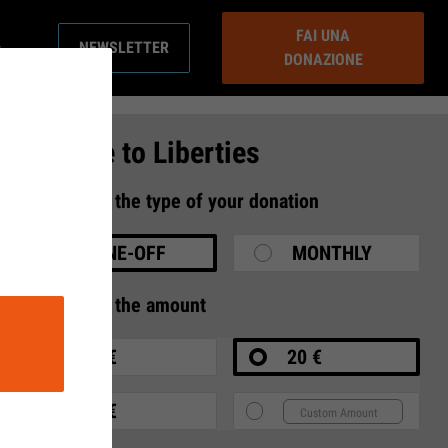
FAI UNA
NEWSLETTER
DONAZIONE
Donate to Liberties
1
Select the type of your donation
ONE-OFF
MONTHLY
2
Select the amount
10 €
20 €
35 €