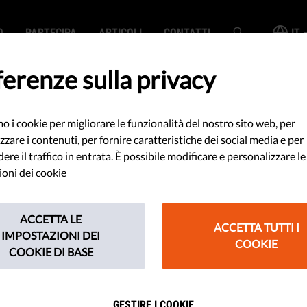
O
PARTECIPA
ARTICOLI
CONTATTI
IT
erenze sulla privacy
mo i cookie per migliorare le funzionalità del nostro sito web, per
e Digitale': È
zzare i contenuti, per fornire caratteristiche dei social media e per
re il traffico in entrata. È possibile modificare e personalizzare le
lusivo?
oni dei cookie
ACCETTA LE
ACCETTA TUTTI I
ebbero essere altrettanto sicuri e
IMPOSTAZIONI DEI
COOKIE
COOKIE DI BASE
ificato di immunità". Leggi il nostro
 Green Pass.
GESTIRE I COOKIE