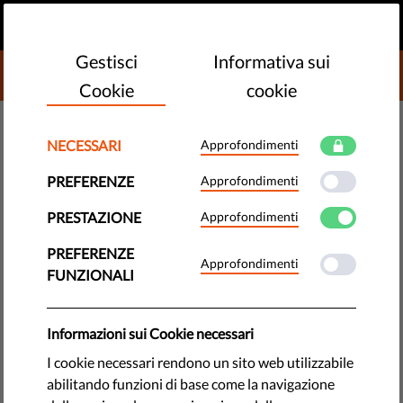
IT
FAI UNA DONAZIONE
MENU
Gestisci
Informativa sui
DONATE TO LIBERTIES
Cookie
cookie
DEMOCRAZIA E GIUSTIZIA
NECESSARI
Approfondimenti
Che cos'è un meccanismo di
PREFERENZE
Approfondimenti
risposta alle crisi e come
PRESTAZIONE
Approfondimenti
funziona?
PREFERENZE
Approfondimenti
FUNZIONALI
Negli ultimi tempi sembra che si passi da una crisi all'altra ed
è importante essere in grado di rispondere a ogni crisi in
modo efficace. Per questo l'Unione europea ha creato il
Informazioni sui Cookie necessari
meccanismo di risposta alle crisi.
I cookie necessari rendono un sito web utilizzabile
abilitando funzioni di base come la navigazione
by Jonathan Day