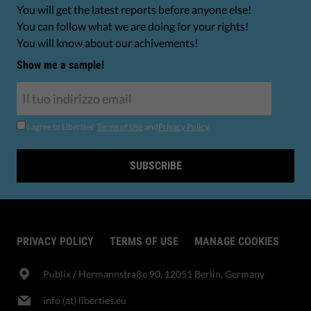
You will get the latest reports before anyone else!
You can follow what we are doing for your rights!
You will know about our achivements!
Show me a sample!
I agree to Liberties'
Terms of Use
and
Privacy Policy
.
SUBSCRIBE
PRIVACY POLICY
TERMS OF USE
MANAGE COOKIES
Publix​ / Hermannstraße 90, 12051 Berlin, Germany
info (at) liberties.eu