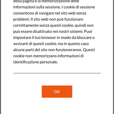
della pagina e la memorizzazione delle
informazioni sulla sessione. I cookie di sessione
consentono di navigare nel sito web senza
problemi. Il sito web non può funzionare
correttamente senza questi cookie, quindi non
può essere disattivato nei nostri sistemi. Puoi
impostare il tuo browser in modo da bloccare o
avvisarti di questi cookie, ma in questo caso
alcune parti del sito non funzioneranno. Questi
cookie non memorizzano informazioni di
identificazione personale.
Il 26 gennaio 2023, Orsolya Reich, responsabile
dell'advocacy di Liberties, ha partecipato a una
conferenza
ibrida su intelligenza artificiale (IA) e diritti umani
,
organizzata dall'organizzazione membro di Liberties, il
Centro estone per i diritti umani
.
OK
Durante la conferenza, i partecipanti hanno scambiato
idee sui cambiamenti sociali prevedibili e potenziali che
potrebbero derivare dallo sviluppo della tecnologia. La