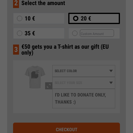
2
Select the amount
10 €
20 €
35 €
€50 gets you a T-shirt as our gift (EU
3
only)
I'D LIKE TO DONATE ONLY,
THANKS :)
CHECKOUT