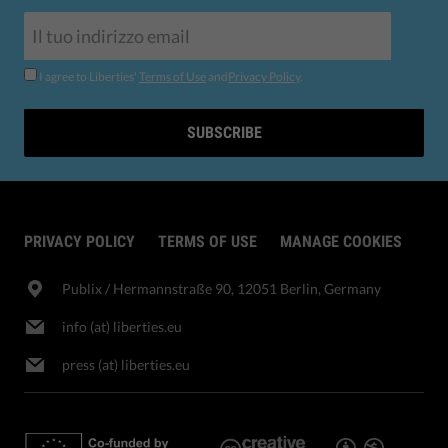
I agree to Liberties'
Terms of Use
and
Privacy Policy
.
SUBSCRIBE
PRIVACY POLICY
TERMS OF USE
MANAGE COOKIES
Publix​ / Hermannstraße 90, 12051 Berlin, Germany
info (at) liberties.eu
press (at) liberties.eu