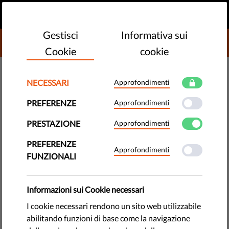
IT
FAI UNA DONAZIONE
MENU
Gestisci
Informativa sui
DONATE TO LIBERTIES
Cookie
cookie
TECHNOLOGIE E DIRITTI
NECESSARI
Approfondimenti
Intelligenza artificiale: l'etica
PREFERENZE
Approfondimenti
può essere molto costosa
PRESTAZIONE
Approfondimenti
Una conferenza a Tallin discute l'impatto dell'intelligenza
PREFERENZE
Approfondimenti
artificiale sui diritti umani. Questo è quanto sostenuto
FUNZIONALI
dall'esperto digitale di Liberties.
by LibertiesEU
Informazioni sui Cookie necessari
febbraio 06, 2023
I cookie necessari rendono un sito web utilizzabile
abilitando funzioni di base come la navigazione