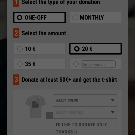
1
Select the type of your donation
ONE-OFF
MONTHLY
2
Select the amount
10 €
20 €
35 €
3
Donate at least 50€+ and get the t-shirt
I'D LIKE TO DONATE ONLY,
THANKS :)