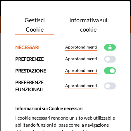
IT
FAI UNA DONAZIONE
MENU
Gestisci
Informativa sui
DONATE TO LIBERTIES
Cookie
cookie
DEMOCRAZIA E GIUSTIZIA
NECESSARI
Approfondimenti
European Values Instrument –
PREFERENZE
Approfondimenti
Domande e risposte
PRESTAZIONE
Approfondimenti
Vuoi sapere perché l'UE dovrebbe creare un fondo per le
PREFERENZE
Approfondimenti
libertà in sostegno alle organizzazioni per i diritti e la
FUNZIONALI
democrazia in Europa? Leggi!
by LibertiesEU
Informazioni sui Cookie necessari
aprile 26, 2018
I cookie necessari rendono un sito web utilizzabile
abilitando funzioni di base come la navigazione
Perché abbiamo bisogno delle organizzazioni che