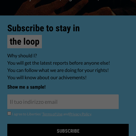
Subscribe to stay in
the loop
Why should I?
You will get the latest reports before anyone else!
You can follow what we are doing for your rights!
You will know about our achivements!
Show me a sample!
I agree to Liberties'
Terms of Use
and
Privacy Policy
.
SUBSCRIBE