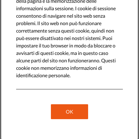
della pagina e la memorizzazione delle
promuovono diritti e democrazia?
informazioni sulla sessione. I cookie di sessione
consentono di navigare nel sito web senza
Chiunque vuole ospedali che funzionano, giusto? E scuole
problemi. Il sito web non può funzionare
decenti per istruire le generazioni future? E poliziotti ben
correttamente senza questi cookie, quindi non
formati per proteggere le nostre comunità? Ovviamente sì.
può essere disattivato nei nostri sistemi. Puoi
E vogliamo anche un governo che agisca nell'interesse
impostare il tuo browser in modo da bloccare o
pubblico e che tenga le mani lontano dalle nostre libertà.
avvisarti di questi cookie, ma in questo caso
Ma affinché tutto ciò possa avvenire, abbiamo bisogno che
alcune parti del sito non funzioneranno. Questi
le organizzazioni impegnate nella promozione dei diritti e
cookie non memorizzano informazioni di
della democrazia siano adeguatamente finanziate.
identificazione personale.
Cosa fanno queste organizzazioni?
I difensori dei diritti umani denunciano le violazioni di
legge da parte dei governi. Informano l'opinione pubblica
OK
su come le leggi e le politiche possono avere conseguenze
su di loro. E forniscono alle persone un modo per
organizzarsi ed esprimersi con un'unica voce sui temi che
le preoccupano. Non sei contento sei ti tagliano la