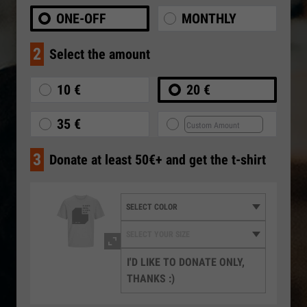
ONE-OFF
MONTHLY
2
Select the amount
10 €
20 €
35 €
3
Donate at least 50€+ and get the t-shirt
I'D LIKE TO DONATE ONLY,
THANKS :)