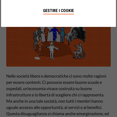
GESTIRE I COOKIE
Nelle società libere e democratiche ci sono molte ragioni
per essere contenti. Ci possono essere buone scuole e
ospedali, un'economia vivace costruita su buone
infrastrutture e la libertà di scegliere chi ci rappresenta.
Ma anche in una tale società, non tutti i membri hanno
uguale accesso alle opportunità, ai servizi e ai benefici.
Questa disuguaglianza si chiama anche emarginazione, ed