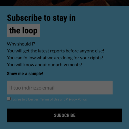
Subscribe to stay in
the loop
Why should I?
You will get the latest reports before anyone else!
You can follow what we are doing for your rights!
You will know about our achivements!
Show me a sample!
I agree to Liberties'
Terms of Use
and
Privacy Policy
.
SUBSCRIBE