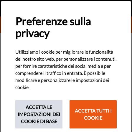
IT
FAI UNA DONAZIONE
MENU
Preferenze sulla
DONATE TO LIBERTIES
privacy
DEMOCRAZIA E GIUSTIZIA
Cos'è l'emarginazione?
Utilizziamo i cookie per migliorare le funzionalità
del nostro sito web, per personalizzare i contenuti,
Definizione e strategie di
per fornire caratteristiche dei social media e per
soluzione
comprendere il traffico in entrata. È possibile
modificare e personalizzare le impostazioni dei
cookie
Si parla di emarginazione quando una persona o un gruppo di
persone hanno meno accesso ai servizi o alle opportunità di
base. Sta a noi creare una società più libera e più giusta.
ACCETTA LE
ACCETTA TUTTI I
IMPOSTAZIONI DEI
COOKIE
by LibertiesEU
COOKIE DI BASE
ottobre 05, 2021