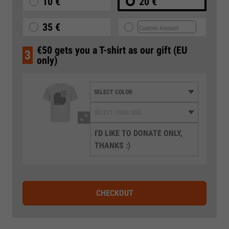
10 €
20 €
35 €
€50 gets you a T-shirt as our gift (EU
3
only)
I'D LIKE TO DONATE ONLY,
THANKS :)
CHECKOUT