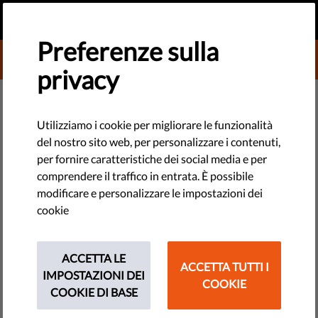
IT
FAI UNA DONAZIONE
MENU
Preferenze sulla
DONATE TO LIBERTIES
privacy
TECHNOLOGIE E DIRITTI
L'UE dovrebbe limitare la
Utilizziamo i cookie per migliorare le funzionalità
del nostro sito web, per personalizzare i contenuti,
disinformazione senza violare i
per fornire caratteristiche dei social media e per
diritti fondamentali
comprendere il traffico in entrata. È possibile
modificare e personalizzare le impostazioni dei
cookie
L’obiettivo della lotta contro la disinformazione è quello di
ripristinare la fiducia nella democrazia, garantire il dibattito
democratico e formare le proprie opinioni liberamente. Leggi
ACCETTA LE
ACCETTA TUTTI I
le raccomandazioni chiave e il documento programmatico di
IMPOSTAZIONI DEI
COOKIE
Liberties
COOKIE DI BASE