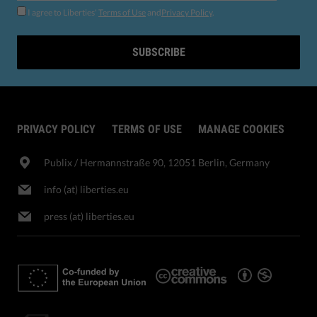
I agree to Liberties'
Terms of Use
and
Privacy Policy
.
SUBSCRIBE
PRIVACY POLICY
TERMS OF USE
MANAGE COOKIES
Publix​ / Hermannstraße 90, 12051 Berlin, Germany
info (at) liberties.eu
press (at) liberties.eu