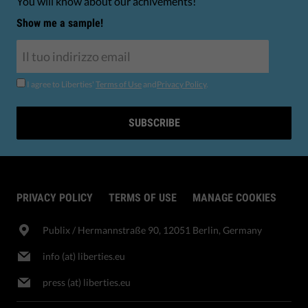
You will know about our achivements!
Show me a sample!
I agree to Liberties'
Terms of Use
and
Privacy Policy
.
SUBSCRIBE
PRIVACY POLICY
TERMS OF USE
MANAGE COOKIES
Publix​ / Hermannstraße 90, 12051 Berlin, Germany
info (at) liberties.eu
press (at) liberties.eu