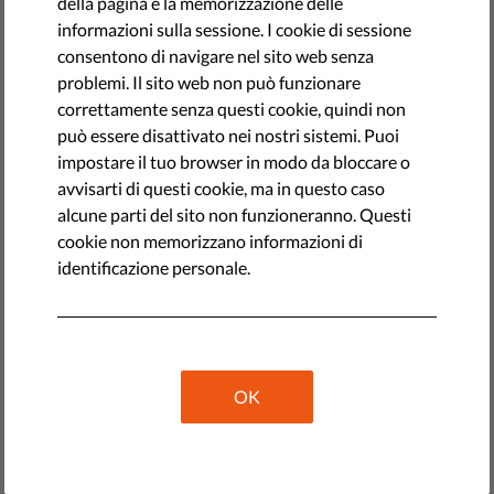
della pagina e la memorizzazione delle
by LibertiesEU
informazioni sulla sessione. I cookie di sessione
settembre 16, 2022
consentono di navigare nel sito web senza
problemi. Il sito web non può funzionare
correttamente senza questi cookie, quindi non
può essere disattivato nei nostri sistemi. Puoi
impostare il tuo browser in modo da bloccare o
avvisarti di questi cookie, ma in questo caso
alcune parti del sito non funzioneranno. Questi
cookie non memorizzano informazioni di
identificazione personale.
Le sottoscritte organizzazioni dei giornalisti, della libertà
OK
dei media e dei diritti umani accolgono con favore
l'iniziativa della Commissione europea di rafforzare il
sistema mediatico libero e pluralistico e l'impegno a
proteggere i giornalisti e l'indipendenza editoriale