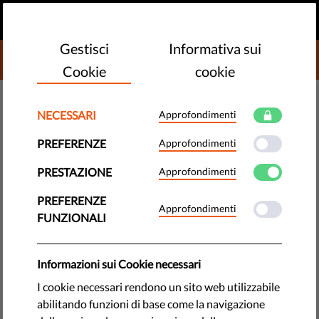
IT
FAI UNA DONAZIONE
MENU
Gestisci
Informativa sui
DONATE TO LIBERTIES
Cookie
cookie
DEMOCRAZIA E GIUSTIZIA
NECESSARI
Approfondimenti
Parere congiunto sulla proposta
PREFERENZE
Approfondimenti
di Legge europea sulla libertà
PRESTAZIONE
Approfondimenti
dei media
PREFERENZE
Approfondimenti
FUNZIONALI
Liberties, insieme alle organizzazioni dei giornalisti, della
libertà dei media e dei diritti umani, ha firmato una
dichiarazione congiunta che richiama l'attenzione della
Informazioni sui Cookie necessari
Commissione europea su importanti elementi mancanti
I cookie necessari rendono un sito web utilizzabile
nell'attuale bozza dell’EMFA.
abilitando funzioni di base come la navigazione