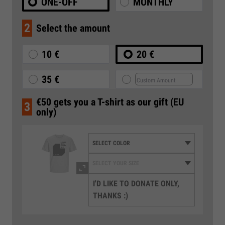
ONE-OFF
MONTHLY
2
Select the amount
10 €
20 €
35 €
€50 gets you a T-shirt as our gift (EU
3
only)
I'D LIKE TO DONATE ONLY,
THANKS :)