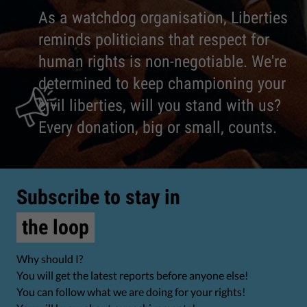
As a watchdog organisation, Liberties
reminds politicians that respect for
human rights is non-negotiable. We're
determined to keep championing your
civil liberties, will you stand with us?
Every donation, big or small, counts.
Subscribe to stay in
the loop
Why should I?
You will get the latest reports before anyone else!
You can follow what we are doing for your rights!