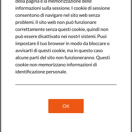
della pagina e la memorizzazione delle
informazioni sulla sessione. I cookie di sessione
consentono di navigare nel sito web senza
problemi. Il sito web non può funzionare
correttamente senza questi cookie, quindi non
può essere disattivato nei nostri sistemi. Puoi
impostare il tuo browser in modo da bloccare o
avvisarti di questi cookie, ma in questo caso
alcune parti del sito non funzioneranno. Questi
cookie non memorizzano informazioni di
identificazione personale.
L’Unione europea per le libertà civili (Liberties)
accoglie con favore la sentenza della Corte di
giustizia dell’UE che conferma il meccanismo di
condizionalità respinto da Polonia e Ungheria, che
fermerebbe il flusso di fondi dell’UE ai paesi che
OK
violano sistematicamente lo stato di diritto, ed esorta
la Commissione europea ad attuare il meccanismo
senza indugio.