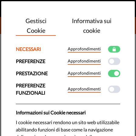
IT
FAI UNA DONAZIONE
MENU
Gestisci
Informativa sui
DONATE TO LIBERTIES
Cookie
cookie
MONITORAGGIO UE
NECESSARI
Approfondimenti
Liberties: il presidente von der
PREFERENZE
Approfondimenti
Leyen deve premere
PRESTAZIONE
Approfondimenti
l’acceleratore
PREFERENZE
Approfondimenti
FUNZIONALI
Comunicato stampa
by LibertiesEU
Informazioni sui Cookie necessari
febbraio 16, 2022
I cookie necessari rendono un sito web utilizzabile
abilitando funzioni di base come la navigazione