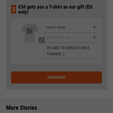
€50 gets you a T-shirt as our gift (EU
3
only)
I'D LIKE TO DONATE ONLY,
THANKS :)
CHECKOUT
More Stories