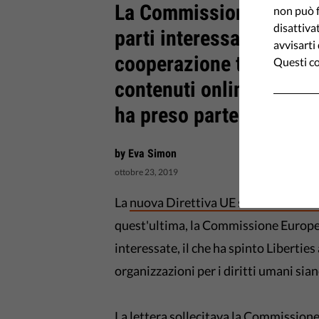
La Commissione europea
non può f
disattiva
parti interessate per di
avvisarti
cooperazione tra i forni
Questi co
contenuti online e i titol
ha preso parte.
by Eva Simon
ottobre 23, 2019
La
nuova Direttiva UE sul diritto d'a
quest'ultima, la Commissione Europea 
interessate, il che ha spinto Liberties
organizzazioni per i diritti umani sia
La lettera sollecitava la Commissione a