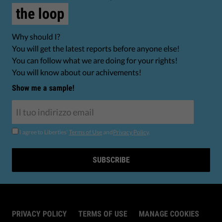
the loop
Why should I?
You will get the latest reports before anyone else!
You can follow what we are doing for your rights!
You will know about our achivements!
Show me a sample!
I agree to Liberties'
Terms of Use
and
Privacy Policy
.
SUBSCRIBE
PRIVACY POLICY
TERMS OF USE
MANAGE COOKIES