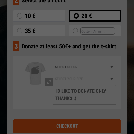
2
Select the amount
10 €
20 €
35 €
3
Donate at least 50€+ and get the t-shirt
I'D LIKE TO DONATE ONLY,
THANKS :)
CHECKOUT