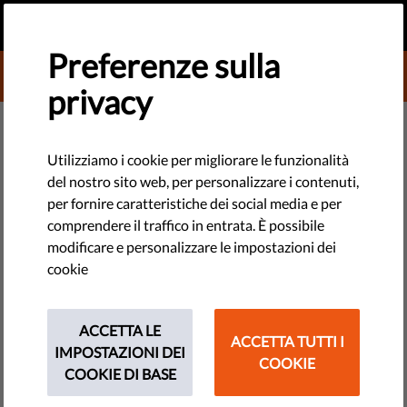
IT
FAI UNA DONAZIONE
MENU
Preferenze sulla
DONATE TO LIBERTIES
privacy
TECHNOLOGIE E DIRITTI
Gli algoritmi decisionali sono
Utilizziamo i cookie per migliorare le funzionalità
del nostro sito web, per personalizzare i contenuti,
sempre corretti, equi e affidabili
per fornire caratteristiche dei social media e per
oppure NO?
comprendere il traffico in entrata. È possibile
modificare e personalizzare le impostazioni dei
cookie
I processi decisionali automatizzati (ADM) stanno cambiando
rapidamente le nostre società. Ma mantengono l’obiettività
promessa o alla fine fanno più male che bene?
ACCETTA LE
ACCETTA TUTTI I
IMPOSTAZIONI DEI
COOKIE
by Anna Ackermann
COOKIE DI BASE
marzo 25, 2022