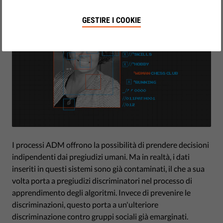
GESTIRE I COOKIE
I processi ADM offrono la possibilità di prendere decisioni
indipendenti dai pregiudizi umani. Ma in realtà, i dati
inseriti in questi sistemi sono già contaminati, il che a sua
volta porta a pregiudizi discriminatori nel processo di
apprendimento degli algoritmi. Invece di prevenire le
discriminazioni, questo porta a un'ulteriore
discriminazione contro gruppi sociali già emarginati.