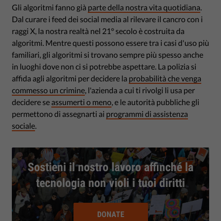
Gli algoritmi fanno già
parte della nostra vita quotidiana
.
Dal curare i feed dei social media al rilevare il cancro con i
raggi X, la nostra realtà nel 21° secolo è costruita da
algoritmi. Mentre questi possono essere tra i casi d'uso più
familiari, gli algoritmi si trovano sempre più spesso anche
in luoghi dove non ci si potrebbe aspettare. La polizia si
affida agli algoritmi per decidere la
probabilità che venga
commesso un crimine
, l'azienda a cui ti rivolgi li usa per
decidere se
assumerti o meno
, e le autorità pubbliche gli
permettono di assegnarti ai
programmi di assistenza
sociale
.
Sostieni il nostro lavoro affinché la
tecnologia non violi i tuoi diritti
DONATE