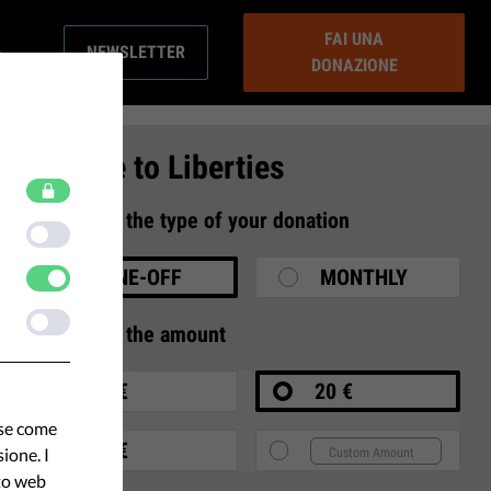
FAI UNA
NEWSLETTER
DONAZIONE
Donate to Liberties
1
Select the type of your donation
ONE-OFF
MONTHLY
2
Select the amount
10 €
20 €
ase come
35 €
ione. I
ito web