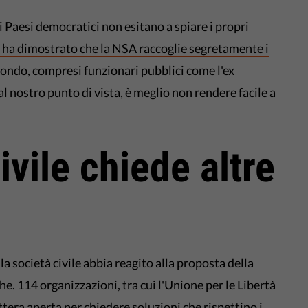
i Paesi democratici non esitano a spiare i propri
a dimostrato che la NSA raccoglie segretamente i
l mondo, compresi funzionari pubblici come l'ex
l nostro punto di vista, è meglio non rendere facile a
ivile chiede altre
 la società civile abbia reagito alla proposta della
e. 114 organizzazioni, tra cui l'Unione per le Libertà
ttera aperta
per chiedere soluzioni che rispettino i