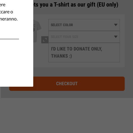
3
€50 gets you a T-shirt as our gift (EU only)
ere
ccare o
oneranno.
I'D LIKE TO DONATE ONLY,
THANKS :)
CHECKOUT