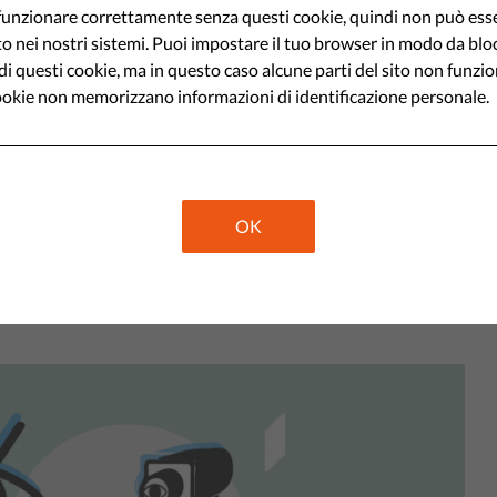
mento politico
unzionare correttamente senza questi cookie, quindi non può ess
to nei nostri sistemi. Puoi impostare il tuo browser in modo da blo
 di questi cookie, ma in questo caso alcune parti del sito non funzi
issione ha buone intenzioni, ma è
okie non memorizzano informazioni di identificazione personale.
la crittografia e interferirebbe
damentali, compresi quelli dei
e pericoloso anche senza
OK
a in Europa.
Share