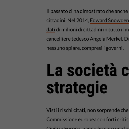
Il passato ci ha dimostrato che anche 
cittadini. Nel 2014,
Edward Snowden h
dati
di milioni di cittadini in tutto i
cancelliere tedesco Angela Merkel. Da
nessuno spiare, compresi i governi.
La società c
strategie
Visti i rischi citati, non sorprende che
Commissione europea con forti critich
Civili in Europa, hanno firmato una
le