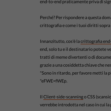
end-to-end praticamente priva di sign
Perché? Per rispondere a questa dom
crittografia e come i tuoi diritti sopr
Innanzitutto, cos'è la
crittografia en
end, solo tu e il destinatario potete 
tratti di meme divertenti o di docum
grazie a una cosiddetta chiave che ne
"Sono in ritardo, per favore metti
"eFWE=fWEp.
Il
Client-side-scanning
o CSS (scansio
verrebbe introdotta nel caso in cui la