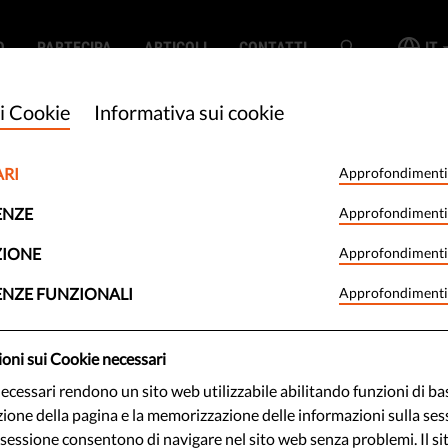
O
PARTECIPA
ARTICOLI
CONTATTI
IT
i Cookie
Informativa sui cookie
ARI
Approfondimenti
ione europea
ENZE
Approfondimenti
mbattere gli
ZIONE
Approfondimenti
ENZE FUNZIONALI
Approfondimenti
li sui minori
oni sui Cookie necessari
a sorveglianza di
necessari rendono un sito web utilizzabile abilitando funzioni di b
zione della pagina e la memorizzazione delle informazioni sulla sess
 sessione consentono di navigare nel sito web senza problemi. Il s