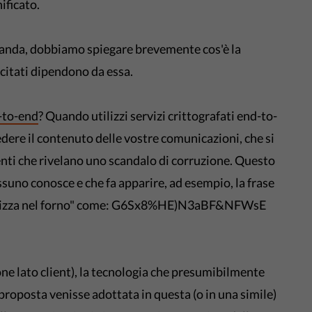
ificato.
anda, dobbiamo spiegare brevemente cos'è la
a citati dipendono da essa.
d-to-end
? Quando utilizzi servizi crittografati end-to-
vedere il contenuto delle vostre comunicazioni, che si
enti che rivelano uno scandalo di corruzione. Questo
ssuno conosce e che fa apparire, ad esempio, la frase
 la pizza nel forno" come: G6Sx8%HE)N3aBF&NFWsE
ne lato client), la tecnologia che presumibilmente
 proposta venisse adottata in questa (o in una simile)