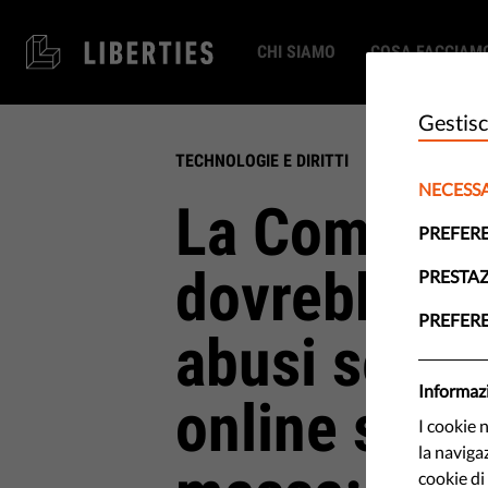
CHI SIAMO
COSA FACCIAM
Gestisc
TECHNOLOGIE E DIRITTI
NECESS
La Commiss
PREFER
dovrebbe co
PRESTA
PREFER
abusi sessua
Informazi
online senz
I cookie 
la naviga
cookie di