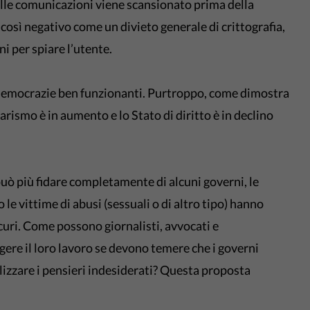
delle comunicazioni viene scansionato prima della
è così negativo come un divieto generale di crittografia,
ni per spiare l’utente.
democrazie ben funzionanti. Purtroppo, come dimostra
itarismo è in aumento e lo Stato di diritto è in declino
 può più fidare completamente di alcuni governi, le
 le vittime di abusi (sessuali o di altro tipo) hanno
curi. Come possono giornalisti, avvocati e
lgere il loro lavoro se devono temere che i governi
alizzare i pensieri indesiderati? Questa proposta