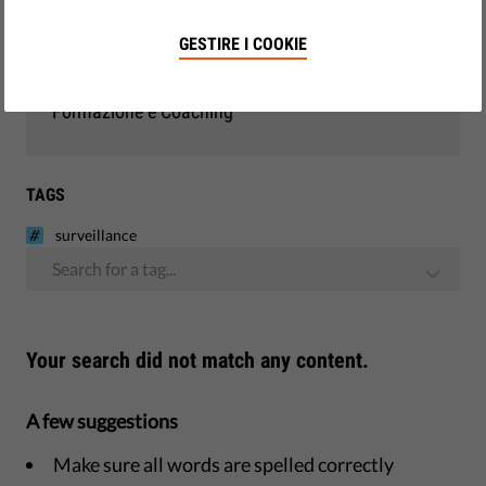
Democrazia e Giustizia
GESTIRE I COOKIE
Monitoraggio UE
Formazione e Coaching
TAGS
surveillance
Search for a tag...
Your search did not match any content.
A few suggestions
Make sure all words are spelled correctly