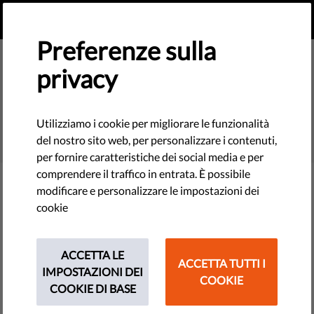
IT
FAI UNA DONAZIONE
MENU
Preferenze sulla
privacy
SEARCH
Utilizziamo i cookie per migliorare le funzionalità
del nostro sito web, per personalizzare i contenuti,
per fornire caratteristiche dei social media e per
comprendere il traffico in entrata. È possibile
modificare e personalizzare le impostazioni dei
Filter
cookie
ACCETTA LE
ACCETTA TUTTI I
THEMES
IMPOSTAZIONI DEI
COOKIE
COOKIE DI BASE
Technologie e Diritti