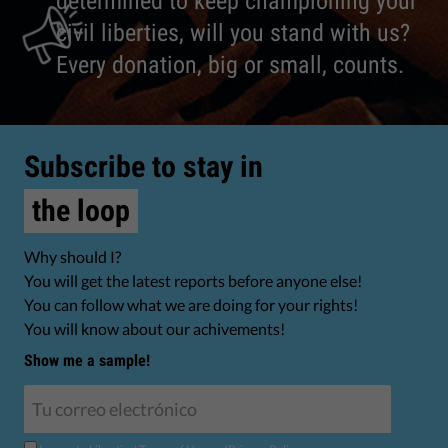
determined to keep championing your
civil liberties, will you stand with us?
Every donation, big or small, counts.
Subscribe to stay in
the loop
Why should I?
You will get the latest reports before anyone else!
You can follow what we are doing for your rights!
You will know about our achivements!
Show me a sample!