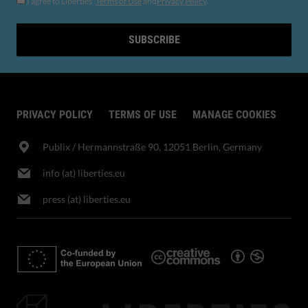
I agree to Liberties'
Terms of Use
and
Privacy Policy
.
SUBSCRIBE
PRIVACY POLICY
TERMS OF USE
MANAGE COOKIES
Publix​ / Hermannstraße 90, 12051 Berlin, Germany
info (at) liberties.eu
press (at) liberties.eu