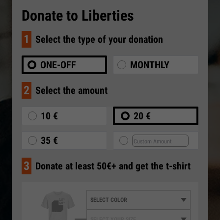
Donate to Liberties
1
Select the type of your donation
ONE-OFF
MONTHLY
2
Select the amount
10 €
20 €
35 €
3
Donate at least 50€+ and get the t-shirt