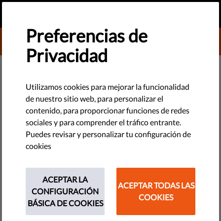
ES
HAZ UNA DONACIÓN
MENU
Preferencias de
DONATE TO LIBERTIES
Privacidad
DEMOCRACIA Y JUSTICIA
Qué es el derecho a la
Utilizamos cookies para mejorar la funcionalidad
de nuestro sitio web, para personalizar el
información: función principal,
contenido, para proporcionar funciones de redes
importancia, y cómo se solicita
sociales y para comprender el tráfico entrante.
Puedes revisar y personalizar tu configuración de
cookies
El derecho a la información está reconocido por la ONU como
derecho fundamental que obliga al Estado a compartir con la
ciudadanía la información de interés público. Mejora la
ACEPTAR LA
ACEPTAR TODAS LAS
transparencia, la rendición de cuentas y favorece la
CONFIGURACIÓN
COOKIES
participación ciudadana.
BÁSICA DE COOKIES