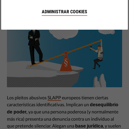
by Eleanor Brooks
abril 28, 2022
ADMINISTRAR COOKIES
Los pleitos abusivos
SLAPP
europeos tienen ciertas
características identificativas. Implican un
desequilibrio
ya que una persona poderosa (y normalmente
de poder,
más rica) presenta una denuncia contra un individuo al
que pretende silenciar. Alegan una
, y suelen
base jurídica