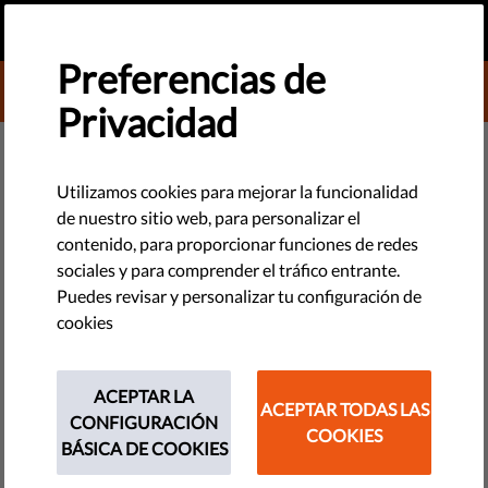
ES
HAZ UNA DONACIÓN
MENU
Preferencias de
DONATE TO LIBERTIES
Privacidad
DEMOCRACIA Y JUSTICIA
Anatomía de un juicio frívolo:
Utilizamos cookies para mejorar la funcionalidad
de nuestro sitio web, para personalizar el
litigante, objetivo, asunto y
contenido, para proporcionar funciones de redes
resultado
sociales y para comprender el tráfico entrante.
Puedes revisar y personalizar tu configuración de
cookies
Algunas grupos de poder recurren a demandas infundadas
por difamación para silenciar a sus críticos. No les importa
perder: los enormes costes judiciales y el trauma psicológico
ACEPTAR LA
ACEPTAR TODAS LAS
hacen suficiente daño. ¿Quién utiliza esta táctica, hacia
CONFIGURACIÓN
COOKIES
quién y por qué?
BÁSICA DE COOKIES