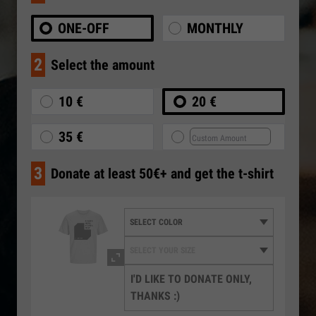
ONE-OFF
MONTHLY
2
Select the amount
10 €
20 €
35 €
3
Donate at least 50€+ and get the t-shirt
I'D LIKE TO DONATE ONLY,
THANKS :)