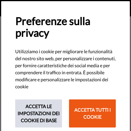
IT
FAI UNA DONAZIONE
MENU
Preferenze sulla
privacy
Utilizziamo i cookie per migliorare le funzionalità
del nostro sito web, per personalizzare i contenuti,
per fornire caratteristiche dei social media e per
comprendere il traffico in entrata. È possibile
modificare e personalizzare le impostazioni dei
cookie
ACCETTA LE
ACCETTA TUTTI I
IMPOSTAZIONI DEI
COOKIE
The requested page does not exist.
COOKIE DI BASE
Please go to home page by clicking the button