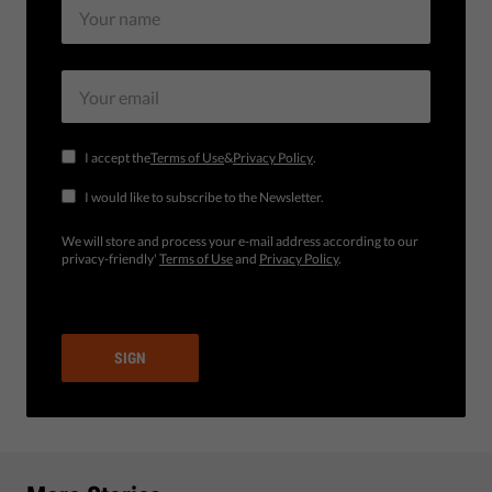
I accept the
Terms of Use
&
Privacy Policy
.
I would like to subscribe to the Newsletter.
We will store and process your e-mail address according to our
privacy-friendly'
Terms of Use
and
Privacy Policy
.
SIGN