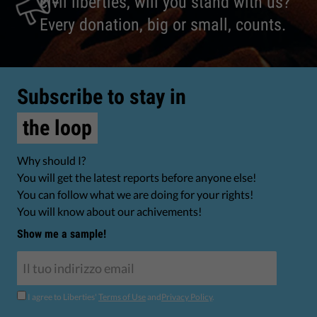
civil liberties, will you stand with us?
Every donation, big or small, counts.
Subscribe to stay in
the loop
Why should I?
You will get the latest reports before anyone else!
You can follow what we are doing for your rights!
You will know about our achivements!
Show me a sample!
I agree to Liberties'
Terms of Use
and
Privacy Policy
.