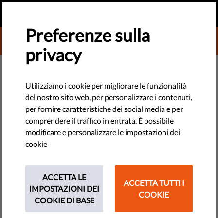
IT
FAI UNA DONAZIONE
MENU
Preferenze sulla
DONATE TO LIBERTIES
privacy
Aiutateci a chiedere giustizia per
le vittime delle sparizioni forzate
Utilizziamo i cookie per migliorare le funzionalità
del nostro sito web, per personalizzare i contenuti,
in Spagna
per fornire caratteristiche dei social media e per
comprendere il traffico in entrata. È possibile
Nella Giornata Internazionale delle Vittime delle Sparizioni
modificare e personalizzare le impostazioni dei
Forzate, Rights International Spagna lancia una petizione
cookie
affinché la Spagna adempia agli obblighi internazionali e
risarcisca le vittime della guerra civile spagnola e della
dittatura di Franco
ACCETTA LE
ACCETTA TUTTI I
IMPOSTAZIONI DEI
COOKIE
by Rights International Spain
COOKIE DI BASE
agosto 29, 2014