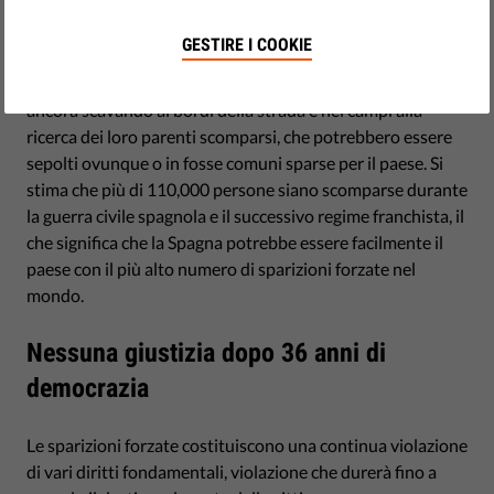
Quando si parla di sparizioni forzate, è più probabile che
GESTIRE I COOKIE
vengano in mente Argentina, Cile e Cecenia. Tuttavia, nel
cuore dell'Europa, migliaia di famiglie spagnole stanno
ancora scavando ai bordi della strada e nei campi alla
ricerca dei loro parenti scomparsi, che potrebbero essere
sepolti ovunque o in fosse comuni sparse per il paese. Si
stima che più di 110,000 persone siano scomparse durante
la guerra civile spagnola e il successivo regime franchista, il
che significa che la Spagna potrebbe essere facilmente il
paese con il più alto numero di sparizioni forzate nel
mondo.
Nessuna giustizia dopo 36 anni di
democrazia
Le sparizioni forzate costituiscono una continua violazione
di vari diritti fondamentali, violazione che durerà fino a