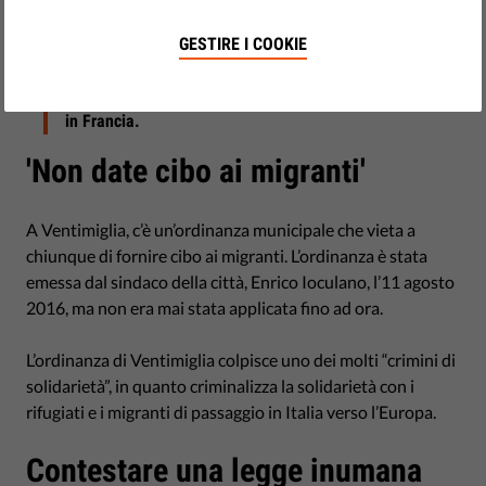
Tre volontari francesi sono stati accusati e si trovano
sotto inchiesta per aver dato dei panini ad alcuni dei
GESTIRE I COOKIE
molti rifugiati che si trovano in questa città aspettando
l’occasione buona per attraversare il confine ed entrare
in Francia.
'Non date cibo ai migranti'
A Ventimiglia, c’è un’ordinanza municipale che vieta a
chiunque di fornire cibo ai migranti. L’ordinanza è stata
emessa dal sindaco della città, Enrico Ioculano, l’11 agosto
2016, ma non era mai stata applicata fino ad ora.
L’ordinanza di Ventimiglia colpisce uno dei molti “crimini di
solidarietà”, in quanto criminalizza la solidarietà con i
rifugiati e i migranti di passaggio in Italia verso l’Europa.
Contestare una legge inumana