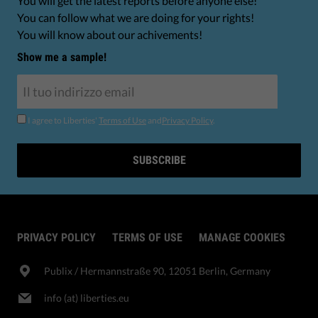
You will get the latest reports before anyone else!
You can follow what we are doing for your rights!
You will know about our achivements!
Show me a sample!
I agree to Liberties'
Terms of Use
and
Privacy Policy
.
SUBSCRIBE
PRIVACY POLICY
TERMS OF USE
MANAGE COOKIES
Publix​ / Hermannstraße 90, 12051 Berlin, Germany
info (at) liberties.eu