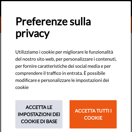
IT
FAI UNA DONAZIONE
MENU
Preferenze sulla
DONATE TO LIBERTIES
privacy
TECHNOLOGIE E DIRITTI
3 cittadini francesi processati in
Utilizziamo i cookie per migliorare le funzionalità
del nostro sito web, per personalizzare i contenuti,
Italia per aver dato cibo a
per fornire caratteristiche dei social media e per
migranti
comprendere il traffico in entrata. È possibile
modificare e personalizzare le impostazioni dei
cookie
A Ventimiglia 3 volontari francesi sono stati accusati per
“aver dato da mangiare ai migranti senza autorizzazione”, è
l’ultima accusa riguardante il cosiddetto reato di solidarietà.
ACCETTA LE
ACCETTA TUTTI I
IMPOSTAZIONI DEI
COOKIE
by Ilaria Giacomi
COOKIE DI BASE
aprile 03, 2017