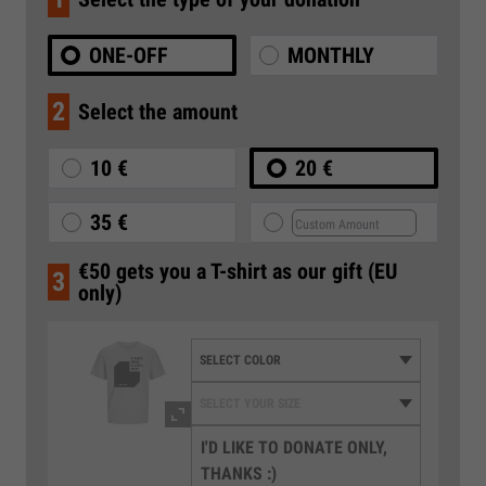
ONE-OFF
MONTHLY
2
Select the amount
10 €
20 €
35 €
€50 gets you a T-shirt as our gift (EU
3
only)
I'D LIKE TO DONATE ONLY,
THANKS :)