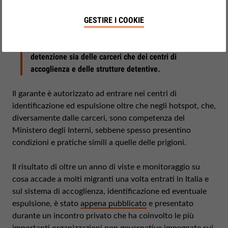
giugno 15, 2017
L'attività del garante italiano dei diritti dei detenuti e
GESTIRE I COOKIE
National Preventive Mechanisms (NPM), nominato un
anno fa, consiste nel monitorare le condizioni di
detenzione sia delle carceri che dei centri di
accoglienza e delle strutture detentive.
Il garante è autorizzato ad entrare nei centri di
identificazione ed espulsione oltre che negli hotspot, che,
diversamente dalle carceri, sono competenza del
Ministero degli Interni, sebbene spesso presentino
condizioni e pratiche simili a quelle delle prigioni.
Il risultato di oltre un anno di viste e monitoraggio su
cosa accade a molti migranti una volta entrati in Italia e
sul sistema di accoglienza, identificazione ed eventuale
espulsione, è stato
appena pubblicato
e presentato
durante un incontro privato che ha coinvolto le più