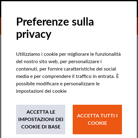
IT
FAI UNA DONAZIONE
MENU
Preferenze sulla
DONATE TO LIBERTIES
privacy
DEMOCRAZIA E GIUSTIZIA
Privati della libertà: rapporto del
Utilizziamo i cookie per migliorare le funzionalità
del nostro sito web, per personalizzare i
garante sulle condizioni dei
contenuti, per fornire caratteristiche dei social
migranti in Italia
media e per comprendere il traffico in entrata. È
possibile modificare e personalizzare le
impostazioni dei cookie
Il rapporto di monitoraggio delle strutture per migranti del
garante dei diritti delle persone private della libertà
personale, appena pubblicato, mette in luce tutte le carenze
ACCETTA LE
ACCETTA TUTTI I
di un sistema che è lungi dall'essere perfetto.
IMPOSTAZIONI DEI
COOKIE
COOKIE DI BASE
by Ilaria Giacomi