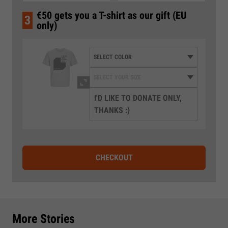
€50 gets you a T-shirt as our gift (EU
3
only)
I'D LIKE TO DONATE ONLY,
THANKS :)
CHECKOUT
More Stories