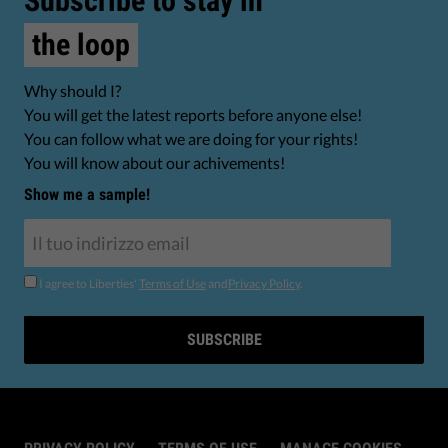
Subscribe to stay in
the loop
Why should I?
You will get the latest reports before anyone else!
You can follow what we are doing for your rights!
You will know about our achivements!
Show me a sample!
I agree to Liberties'
Terms of Use
and
Privacy Policy
.
SUBSCRIBE