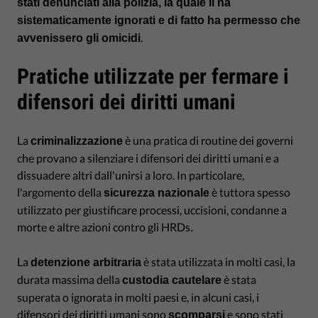
stati denunciati alla polizia, la quale li ha
sistematicamente ignorati e di fatto ha permesso che
.
avvenissero gli omicidi
Pratiche utilizzate per fermare i
difensori dei diritti umani
La
è una pratica di routine dei governi
criminalizzazione
che provano a silenziare i difensori dei diritti umani e a
dissuadere altri dall'unirsi a loro. In particolare,
l'argomento della
è tuttora spesso
sicurezza nazionale
utilizzato per giustificare processi, uccisioni, condanne a
morte e altre azioni contro gli HRDs
.
La
è stata utilizzata in molti casi, la
detenzione arbitraria
durata massima della
è stata
custodia cautelare
superata o ignorata in molti paesi e, in alcuni casi, i
difensori dei diritti umani sono
e sono stati
scomparsi