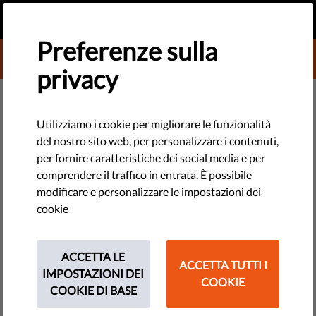
IT
FAI UNA DONAZIONE
MENU
Preferenze sulla
DONATE TO LIBERTIES
privacy
TECHNOLOGIE E DIRITTI
Difensori dei diritti umani vittime
Utilizziamo i cookie per migliorare le funzionalità
del nostro sito web, per personalizzare i contenuti,
di cyber-attacchi, detenzioni e
per fornire caratteristiche dei social media e per
uccisioni nel 2016
comprendere il traffico in entrata. È possibile
modificare e personalizzare le impostazioni dei
cookie
Quasi 300 difensori dei diritti umani sono stati assassinati lo
scorso anno. Un nuovo rapporto di Frontline Defenders
descrive le minacce e i pericoli che affrontano nel loro lavoro
ACCETTA LE
ACCETTA TUTTI I
quotidiano.
IMPOSTAZIONI DEI
COOKIE
COOKIE DI BASE
by Federica Brioschi