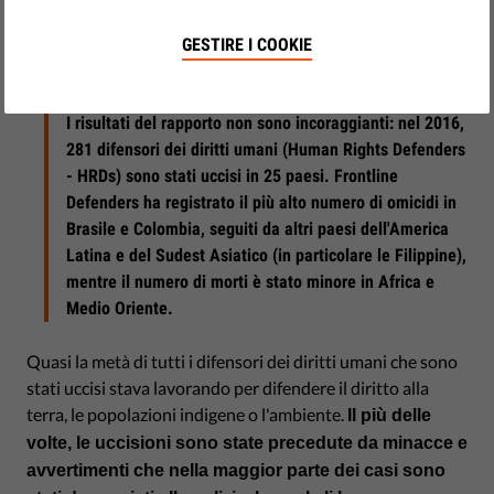
gennaio 12, 2017
Front Line Defenders ha iniziato il 2017 pubblicando il
GESTIRE I COOKIE
suo
Rapporto Annuale sui Difensori dei Diritti Umani a
Rischio nel 2016
.
I risultati del rapporto non sono incoraggianti: nel 2016,
281 difensori dei diritti umani (Human Rights Defenders
- HRDs) sono stati uccisi in 25 paesi. Frontline
Defenders ha registrato il più alto numero di omicidi in
Brasile e Colombia, seguiti da altri paesi dell'America
Latina e del Sudest Asiatico (in particolare le Filippine),
mentre il numero di morti è stato minore in Africa e
Medio Oriente.
Quasi la metà di tutti i difensori dei diritti umani che sono
stati uccisi stava lavorando per difendere il diritto alla
terra, le popolazioni indigene o l'ambiente.
Il più delle
volte, le uccisioni sono state precedute da minacce e
avvertimenti che nella maggior parte dei casi sono