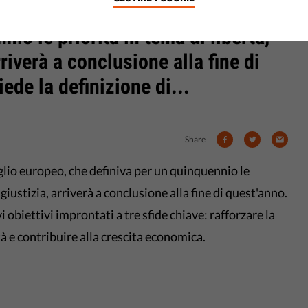
lma del Consiglio europeo, che
nio le priorità in tema di libertà,
riverà a conclusione alla fine di
ede la definizione di...
Share
lio europeo, che definiva per un quinquennio le
 giustizia, arriverà a conclusione alla fine di quest'anno.
 obiettivi improntati a tre sfide chiave: rafforzare la
tà e contribuire alla crescita economica.