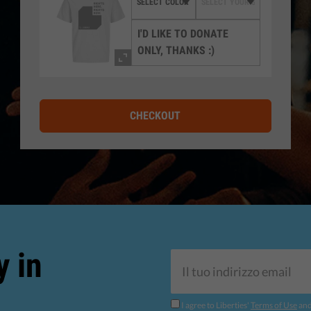
I'D LIKE TO DONATE
ONLY, THANKS :)
CHECKOUT
y in
I agree to Liberties'
Terms of Use
an