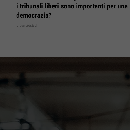
i tribunali liberi sono importanti per una
democrazia?
LibertiesEU