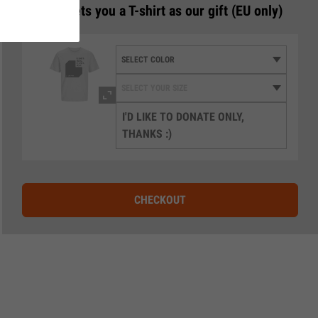
3
€50 gets you a T-shirt as our gift (EU only)
I'D LIKE TO DONATE ONLY,
THANKS :)
CHECKOUT