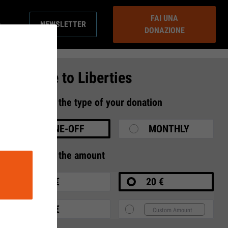
FAI UNA
NEWSLETTER
DONAZIONE
Donate to Liberties
1
Select the type of your donation
ONE-OFF
MONTHLY
2
Select the amount
10 €
20 €
35 €