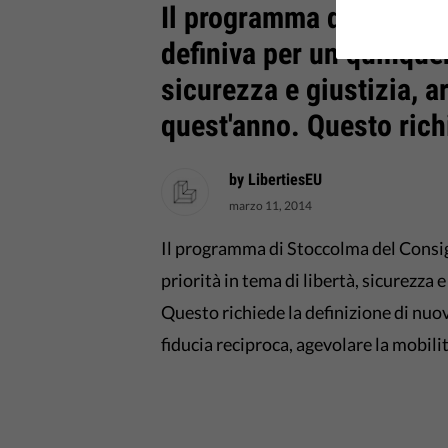
Il programma di Stocco
definiva per un quinquen
sicurezza e giustizia, ar
quest'anno. Questo richi
by LibertiesEU
marzo 11, 2014
Il programma di Stoccolma del Consig
priorità in tema di libertà, sicurezza e
Questo richiede la definizione di nuovi
fiducia reciproca, agevolare la mobili