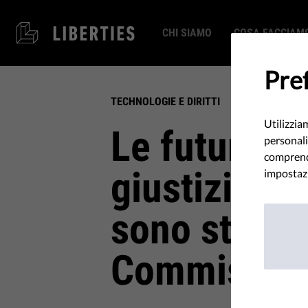
CHI SIAMO
COSA FACCIAM
Pref
TECHNOLOGIE E DIRITTI
Utilizzia
Le future po
personali
comprende
giustizia d
impostazi
sono state d
Commissio