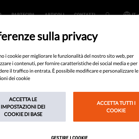
O
PARTECIPA
ARTICOLI
CONTATTI
IT
erenze sulla privacy
mo i cookie per migliorare le funzionalità del nostro sito web, per
litiche sulla
zzare i contenuti, per fornire caratteristiche dei social media e per
re il traffico in entrata. È possibile modificare e personalizzare le
ell'Unione europea
oni dei cookie
elineate dalla
ACCETTA LE
ACCETTA TUTTI I
IMPOSTAZIONI DEI
COOKIE
ne
COOKIE DI BASE
GESTIRE I COOKIE