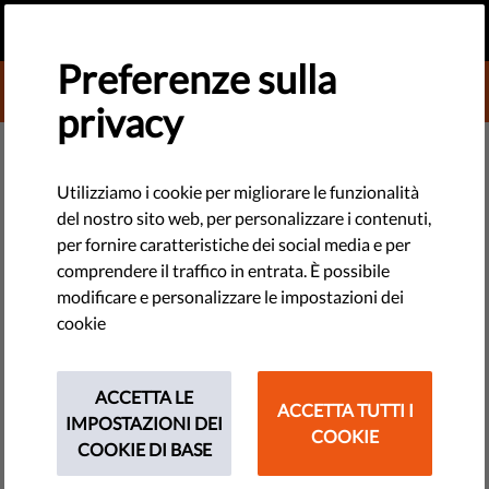
IT
FAI UNA DONAZIONE
MENU
Preferenze sulla
DONATE TO LIBERTIES
privacy
TECHNOLOGIE E DIRITTI
Intelligenza artificiale For
Utilizziamo i cookie per migliorare le funzionalità
del nostro sito web, per personalizzare i contenuti,
Dummies - Guida per principianti
per fornire caratteristiche dei social media e per
comprendere il traffico in entrata. È possibile
Cos'è l'intelligenza artificiale? Perché è artificiale? È davvero
modificare e personalizzare le impostazioni dei
intelligente? Così tante domande. Qui vi daremo le risposte.
cookie
by Aszodi Nikolett
ACCETTA LE
maggio 17, 2021
ACCETTA TUTTI I
IMPOSTAZIONI DEI
COOKIE
COOKIE DI BASE