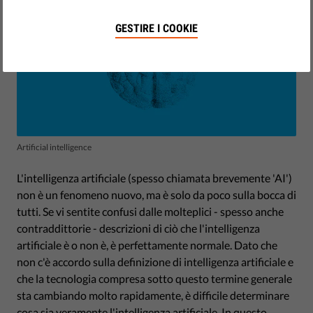
GESTIRE I COOKIE
Artificial intelligence
L'intelligenza artificiale (spesso chiamata brevemente 'AI')
non è un fenomeno nuovo, ma è solo da poco sulla bocca di
tutti. Se vi sentite confusi dalle molteplici - spesso anche
contraddittorie - descrizioni di ciò che l'intelligenza
artificiale è o non è, è perfettamente normale. Dato che
non c'è accordo sulla definizione di intelligenza artificiale e
che la tecnologia compresa sotto questo termine generale
sta cambiando molto rapidamente, è difficile determinare
cosa sia veramente l'intelligenza artificiale. In questo