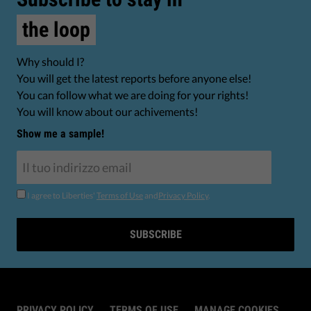
the loop
Why should I?
You will get the latest reports before anyone else!
You can follow what we are doing for your rights!
You will know about our achivements!
Show me a sample!
I agree to Liberties'
Terms of Use
and
Privacy Policy
.
SUBSCRIBE
PRIVACY POLICY
TERMS OF USE
MANAGE COOKIES