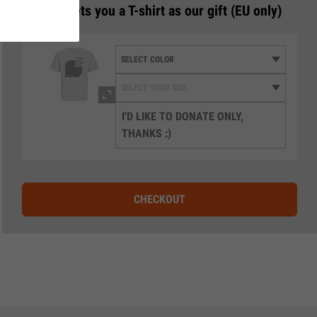
3
€50 gets you a T-shirt as our gift (EU only)
I'D LIKE TO DONATE ONLY,
THANKS :)
CHECKOUT