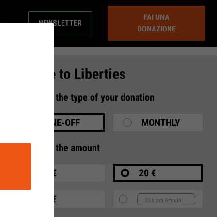
FAI UNA
NEWSLETTER
DONAZIONE
Donate to Liberties
1
Select the type of your donation
ONE-OFF
MONTHLY
2
Select the amount
10 €
20 €
35 €