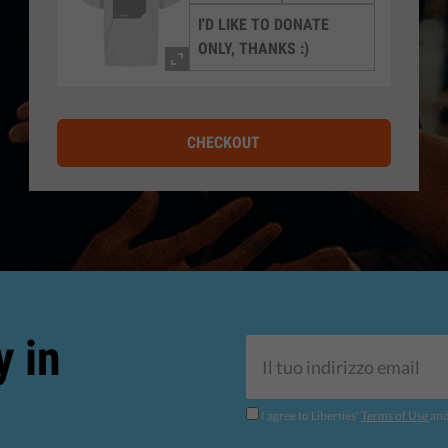
I'D LIKE TO DONATE
ONLY, THANKS :)
CHECKOUT
y in
I agree to Liberties'
Terms of Use
an