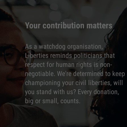
Your contribution matters
As a watchdog organisation,
Liberties reminds politicians that
respect for human rights is non-
negotiable. We're determined to keep
championing your civil liberties, will
you stand with us? Every donation,
big or small, counts.