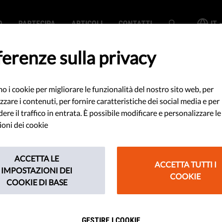
O
PARTECIPA
ARTICOLI
CONTATTI
IT
erenze sulla privacy
mo i cookie per migliorare le funzionalità del nostro sito web, per
croati protestano
zzare i contenuti, per fornire caratteristiche dei social media e per
re il traffico in entrata. È possibile modificare e personalizzare le
tà di stampa
oni dei cookie
ACCETTA LE
ACCETTA TUTTI I
nno manifestato di fronte al
IMPOSTAZIONI DEI
COOKIE
COOKIE DI BASE
Croato contro le violazioni alla
o chiesto le dimissioni del
GESTIRE I COOKIE