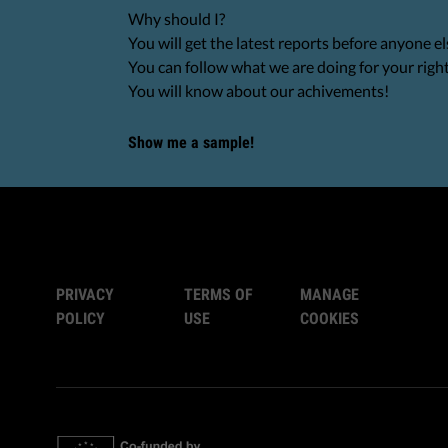
Why should I?
You will get the latest reports before anyone el
You can follow what we are doing for your righ
You will know about our achivements!
Show me a sample!
PRIVACY
TERMS OF
MANAGE
POLICY
USE
COOKIES