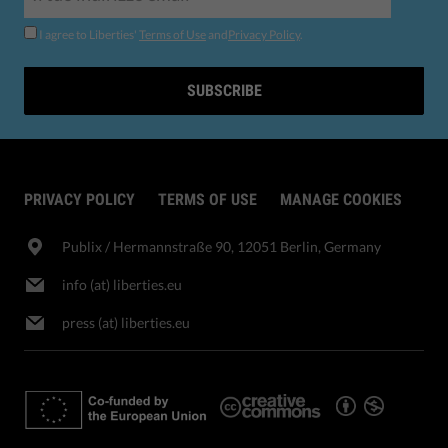
I agree to Liberties'
Terms of Use
and
Privacy Policy
.
SUBSCRIBE
PRIVACY POLICY
TERMS OF USE
MANAGE COOKIES
Publix​ / Hermannstraße 90, 12051 Berlin, Germany
info (at) liberties.eu
press (at) liberties.eu