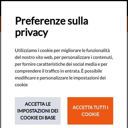
IT
FAI UNA DONAZIONE
MENU
Preferenze sulla
DONATE TO LIBERTIES
privacy
TECHNOLOGIE E DIRITTI
Donate to Liberties
"Earmarking": un nuovo
Utilizziamo i cookie per migliorare le funzionalità
1
Select the type of your donation
del nostro sito web, per personalizzare i contenuti,
sinonimo di censura online?
per fornire caratteristiche dei social media e per
comprendere il traffico in entrata. È possibile
ONE-OFF
MONTHLY
Le Linee guida sul copyright hanno introdotto una nuova
modificare e personalizzare le impostazioni dei
regola controversa che non fornisce garanzie adeguate ed è
cookie
2
Select the amount
quindi altamente problematica. Ecco perché.
10 €
20 €
ACCETTA LE
by Eva Simon
ACCETTA TUTTI I
IMPOSTAZIONI DEI
giugno 29, 2021
COOKIE
35 €
COOKIE DI BASE