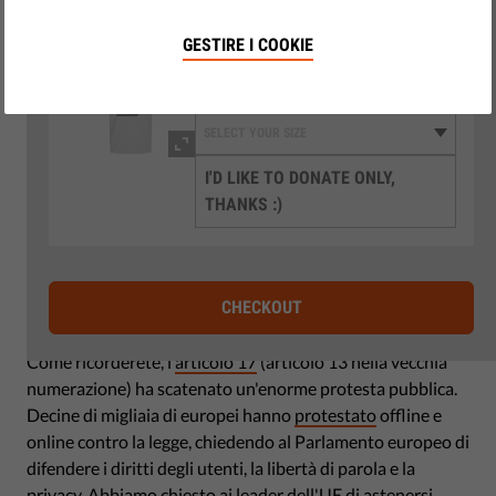
3
€50 gets you a T-shirt as our gift (EU only)
GESTIRE I COOKIE
I'D LIKE TO DONATE ONLY,
THANKS :)
Il 7 giugno 2021 era il termine ultimo per l'attuazione della
CHECKOUT
Direttiva sul diritto d’autore nel mercato unico digitale
.
Come ricorderete, l'
articolo 17
(articolo 13 nella vecchia
numerazione) ha scatenato un'enorme protesta pubblica.
Decine di migliaia di europei hanno
protestato
offline e
online contro la legge, chiedendo al Parlamento europeo di
difendere i diritti degli utenti, la libertà di parola e la
privacy. Abbiamo chiesto ai leader dell'UE di astenersi