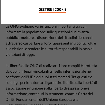
Le ONG sono essenziali al corretto funzionamento della
democrazia, dello stato di diritto e dei diritti fondamentali
GESTIRE I COOKIE
e giocano un ruolo fondamentale paragonabile a quello
della libertà dei media liberi e dell'indipendenza dei giudici.
Le ONG svolgono varie funzioni importanti tra cui:
informare la popolazione sulle questioni di rilevanza
pubblica, mettere a disposizione dei cittadini dei canali
attraverso cui parlare ai loro rappresentanti politici oltre
alle elezioni e rendere le autorità responsabili in caso di
violazioni di legge.
La libertà delle ONG di realizzare i loro compiti è protetta
da obblighi legali vincolanti a livello internazionale nei
confronti dell'UE e dei suoi stati membri. Tra questi c'è
l'obbligo per le autorità di garantire il diritto alla libertà di
associazione e riunione e alla libertà di espressione e
informazione, contenuti in strumenti come la Carta dei
Diritti Fondamentali dell'Unione Europea e la
Convenzione Europea sui Diritti Umani.