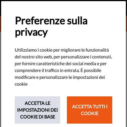
IT
FAI UNA DONAZIONE
MENU
Preferenze sulla
DONATE TO LIBERTIES
privacy
DEMOCRAZIA E GIUSTIZIA
Democrazia partecipativa a
Utilizziamo i cookie per migliorare le funzionalità
del nostro sito web, per personalizzare i contenuti,
rischio: sempre più restrizioni
per fornire caratteristiche dei social media e per
alle libertà delle ONG nell'UE
comprendere il traffico in entrata. È possibile
modificare e personalizzare le impostazioni dei
cookie
Le ONG all'interno dell'UE stanno subendo sempre più
restrizioni che limitano la loro capacità di promuovere e
proteggere i nostri diritti fondamentali.
ACCETTA LE
ACCETTA TUTTI I
IMPOSTAZIONI DEI
COOKIE
by Israel Butler
COOKIE DI BASE
agosto 28, 2017