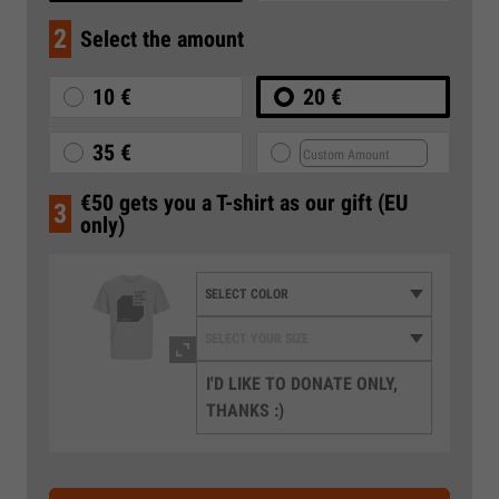
2
Select the amount
10 €
20 €
35 €
€50 gets you a T-shirt as our gift (EU
3
only)
I'D LIKE TO DONATE ONLY,
THANKS :)