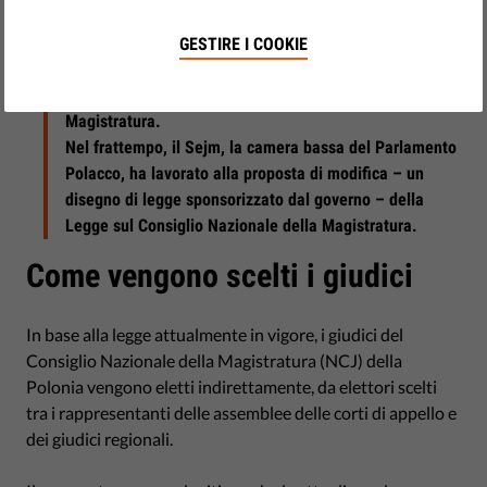
Nel mese di aprile 2017 la Procura Generale ha chiesto
alla Corte Costituzionale, il tribunale di grado più alto in
GESTIRE I COOKIE
Polonia, di avviare un esame giuridico delle regole di
nomina dei membri del Consiglio Nazionale della
Magistratura.
Nel frattempo, il Sejm, la camera bassa del Parlamento
Polacco, ha lavorato alla proposta di modifica – un
disegno di legge sponsorizzato dal governo – della
Legge sul Consiglio Nazionale della Magistratura.
Come vengono scelti i giudici
In base alla legge attualmente in vigore, i giudici del
Consiglio Nazionale della Magistratura (NCJ) della
Polonia vengono eletti indirettamente, da elettori scelti
tra i rappresentanti delle assemblee delle corti di appello e
dei giudici regionali.