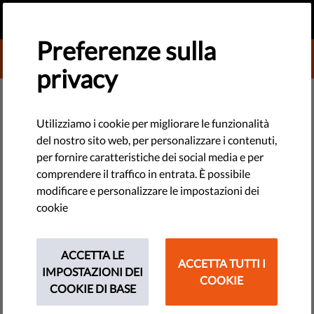
IT
FAI UNA DONAZIONE
MENU
Preferenze sulla
DONATE TO LIBERTIES
privacy
MONITORAGGIO UE
Polonia: scontri sulle nomine,
Utilizziamo i cookie per migliorare le funzionalità
del nostro sito web, per personalizzare i contenuti,
timori per l'indipendenza dei
per fornire caratteristiche dei social media e per
giudici
comprendere il traffico in entrata. È possibile
modificare e personalizzare le impostazioni dei
cookie
Per la Corte Costituzionale polacca la procedura in vigore di
nomina dei membri del Consiglio Nazionale della
Magistratura è incostituzionale.
ACCETTA LE
ACCETTA TUTTI I
IMPOSTAZIONI DEI
COOKIE
by Polish Helsinki Foundation for Human Rights
COOKIE DI BASE
luglio 06, 2017