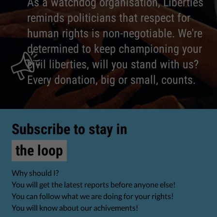
As a watchdog organisation, Liberties
reminds politicians that respect for
human rights is non-negotiable. We're
determined to keep championing your
civil liberties, will you stand with us?
Every donation, big or small, counts.
Subscribe to stay in
the loop
Why should I?
You will get the latest reports before anyone else!
You can follow what we are doing for your rights!
You will know about our achivements!