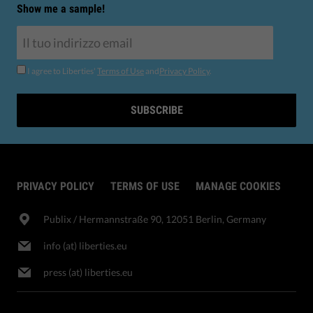
Show me a sample!
I agree to Liberties'
Terms of Use
and
Privacy Policy
.
SUBSCRIBE
PRIVACY POLICY
TERMS OF USE
MANAGE COOKIES
Publix​ / Hermannstraße 90, 12051 Berlin, Germany
info (at) liberties.eu
press (at) liberties.eu