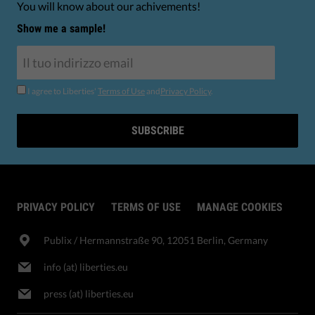
You will know about our achivements!
Show me a sample!
I agree to Liberties'
Terms of Use
and
Privacy Policy
.
SUBSCRIBE
PRIVACY POLICY
TERMS OF USE
MANAGE COOKIES
Publix​ / Hermannstraße 90, 12051 Berlin, Germany
info (at) liberties.eu
press (at) liberties.eu