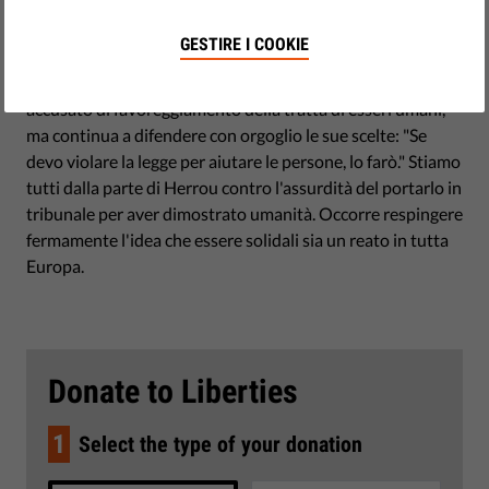
Quando il confine era ancora aperto, ha offerto loro un
tetto e cibo, quando il confine è stato chiuso, li ha aiutati
GESTIRE I COOKIE
ad attraversarlo. Il suo nome è Cedric Herrou, è un
contadino francese che vive al confine con l'Italia. E'
accusato di favoreggiamento della tratta di esseri umani,
ma continua a difendere con orgoglio le sue scelte: "Se
devo violare la legge per aiutare le persone, lo farò." Stiamo
tutti dalla parte di Herrou contro l'assurdità del portarlo in
tribunale per aver dimostrato umanità. Occorre respingere
fermamente l'idea che essere solidali sia un reato in tutta
Europa.
Donate to Liberties
1
Select the type of your donation