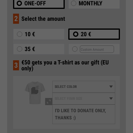
ONE-OFF
MONTHLY
2
Select the amount
10 €
20 €
35 €
€50 gets you a T-shirt as our gift (EU
3
only)
I'D LIKE TO DONATE ONLY,
THANKS :)