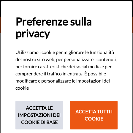
IT
FAI UNA DONAZIONE
MENU
Preferenze sulla
DONATE TO LIBERTIES
privacy
TECHNOLOGIE E DIRITTI
Contadino francese a processo
Utilizziamo i cookie per migliorare le funzionalità
del nostro sito web, per personalizzare i contenuti,
per aver aiutato i migranti
per fornire caratteristiche dei social media e per
comprendere il traffico in entrata. È possibile
Quando il confine era ancora aperto, ha offerto loro un tetto
modificare e personalizzare le impostazioni dei
e cibo, quando il confine è stato chiuso, li ha aiutati ad
cookie
attraversarlo. Il suo nome è Cedric Herrou, è un contadino
francese che vive al confine con...
ACCETTA LE
ACCETTA TUTTI I
IMPOSTAZIONI DEI
by Italian Coalition for Civil Liberties and Rights
COOKIE
COOKIE DI BASE
gennaio 16, 2017