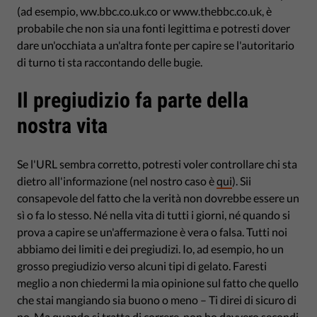
(ad esempio, ww.bbc.co.uk.co or www.thebbc.co.uk, è
probabile che non sia una fonti legittima e potresti dover
dare un'occhiata a un'altra fonte per capire se l'autoritario
di turno ti sta raccontando delle bugie.
Il pregiudizio fa parte della
nostra vita
Se l'URL sembra corretto, potresti voler controllare chi sta
dietro all'informazione (nel nostro caso è
qui
). Sii
consapevole del fatto che la verità non dovrebbe essere un
sì o fa lo stesso. Né nella vita di tutti i giorni, né quando si
prova a capire se un'affermazione è vera o falsa. Tutti noi
abbiamo dei limiti e dei pregiudizi. Io, ad esempio, ho un
grosso pregiudizio verso alcuni tipi di gelato. Faresti
meglio a non chiedermi la mia opinione sul fatto che quello
che stai mangiando sia buono o meno – Ti direi di sicuro di
no. Ma quando si tratta di correre, non ho davvero secondi