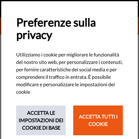
IT
FAI UNA DONAZIONE
MENU
Preferenze sulla
DONATE TO LIBERTIES
privacy
TECHNOLOGIE E DIRITTI
Disinformazine nei media: come
Utilizziamo i cookie per migliorare le funzionalità
del nostro sito web, per personalizzare i contenuti,
distinguere cos'è legittimo da
per fornire caratteristiche dei social media e per
cosa no?
comprendere il traffico in entrata. È possibile
modificare e personalizzare le impostazioni dei
cookie
Nel nostro ultimo video della Guida di Sopravvivenza
all'Autoritarismo, ti chiediamo di concentrarti sempre sulla
verità e di sfidare l'ignoranza con i fatti. Perché se nessuno
ACCETTA LE
ACCETTA TUTTI I
combatte le palesi bugie degli autoritari, vinceranno.
IMPOSTAZIONI DEI
COOKIE
COOKIE DI BASE
by Orsolya Reich