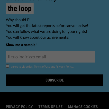
the loop
Why should I?
You will get the latest reports before anyone else!
You can follow what we are doing for your rights!
You will know about our achivements!
Show me a sample!
I agree to Liberties'
Terms of Use
and
Privacy Policy
.
SUBSCRIBE
PRIVACY POLICY
TERMS OF USE
MANAGE COOKIES