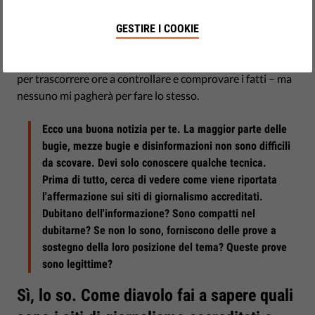
novembre 20, 2018
Fantastico, qualcuno potrebbe dire. E come diavolo dovrei
GESTIRE I COOKIE
farlo? E anche se fossi in grado, chi diavolo ha il tempo di
farlo? Dopo tutto, un giornalista d'inchiesta viene pagato
per trascorrere ore a controllare e comprovare i fatti – ma
nessuno mi pagherà per fare lo stesso.
Ecco una buona notizia per te. La maggior parte delle
bugie, mezze bugie e disinformazioni non sono difficili
da scovare. Devi solo conoscere qualche tecnica.
Prima di tutto, cerca di vedere come viene riportata
l'affermazione sui siti di giornalismo accreditati.
Dubitano dell'informazione? Sono compatti nel
dubitarne? Se non lo sono, forniscono delle prove a
sostegno della loro posizione del tema? Queste prove
sono legittime?
Sì, lo so. Come diavolo fai a sapere quali