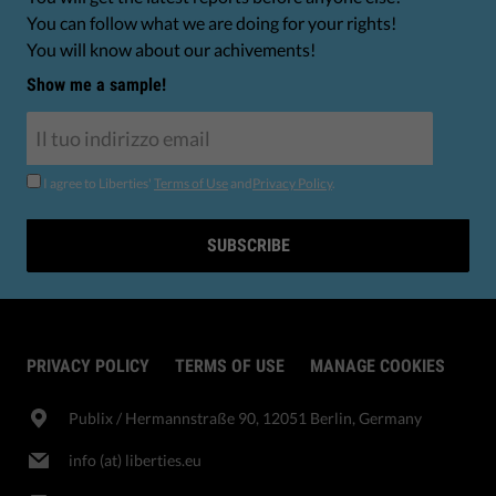
You can follow what we are doing for your rights!
You will know about our achivements!
Show me a sample!
I agree to Liberties'
Terms of Use
and
Privacy Policy
.
SUBSCRIBE
PRIVACY POLICY
TERMS OF USE
MANAGE COOKIES
Publix​ / Hermannstraße 90, 12051 Berlin, Germany
info (at) liberties.eu