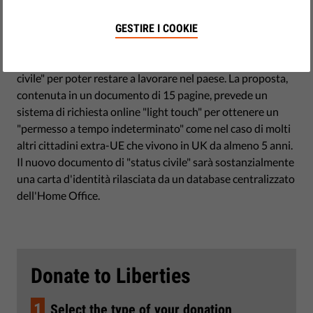
giugno 27, 2017
In base alla nuova proposta dell'Home Office per il post-
GESTIRE I COOKIE
Brexit, i 3 milioni di cittadini UE che vivono nel Regno
Unito dovranno richiedere una carta d'identità con "status
civile" per poter restare a lavorare nel paese. La proposta,
contenuta in un documento di 15 pagine, prevede un
sistema di richiesta online "light touch" per ottenere un
"permesso a tempo indeterminato" come nel caso di molti
altri cittadini extra-UE che vivono in UK da almeno 5 anni.
Il nuovo documento di "status civile" sarà sostanzialmente
una carta d'identità rilasciata da un database centralizzato
dell'Home Office.
Donate to Liberties
1
Select the type of your donation