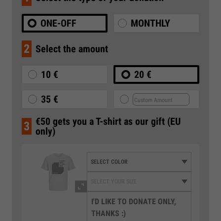
ONE-OFF
MONTHLY
2
Select the amount
10 €
20 €
35 €
€50 gets you a T-shirt as our gift (EU
3
only)
I'D LIKE TO DONATE ONLY,
THANKS :)