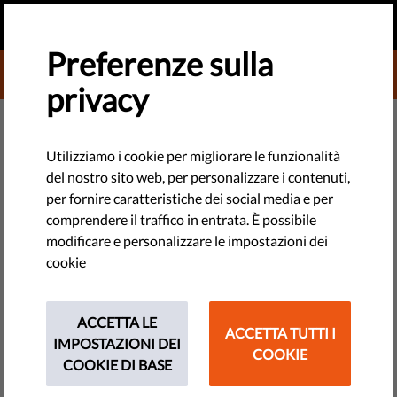
IT
FAI UNA DONAZIONE
MENU
Preferenze sulla
DONATE TO LIBERTIES
privacy
DEMOCRAZIA E GIUSTIZIA
Brexit: una carta d'identità
Utilizziamo i cookie per migliorare le funzionalità
del nostro sito web, per personalizzare i contenuti,
speciale per i cittadini UE che
per fornire caratteristiche dei social media e per
vivono in UK
comprendere il traffico in entrata. È possibile
modificare e personalizzare le impostazioni dei
cookie
In base alla nuova proposta dell'Home Office per il post-
Brexit, i 3 milioni di cittadini UE che vivono nel Regno Unito
dovranno richiedere una carta d'identità con "status civile"
ACCETTA LE
ACCETTA TUTTI I
per poter restare a lavorare nel...
IMPOSTAZIONI DEI
COOKIE
COOKIE DI BASE
by LibertiesEU