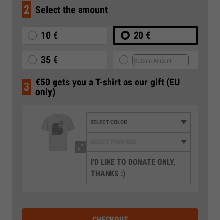
2
Select the amount
10 €
20 €
35 €
€50 gets you a T-shirt as our gift (EU
3
only)
I'D LIKE TO DONATE ONLY,
THANKS :)
CHECKOUT