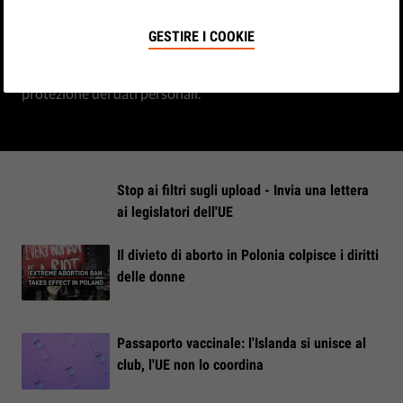
espressione
GESTIRE I COOKIE
I filtri di caricamento obbligatori un pericolo per la libertà
di espressione, la libertà di accesso all'informazione e la
protezione dei dati personali.
Stop ai filtri sugli upload - Invia una lettera
ai legislatori dell'UE
Il divieto di aborto in Polonia colpisce i diritti
delle donne
Passaporto vaccinale: l'Islanda si unisce al
club, l'UE non lo coordina