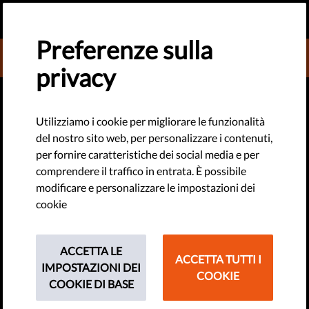
IT
FAI UNA DONAZIONE
MENU
Preferenze sulla
DONATE TO LIBERTIES
privacy
Utilizziamo i cookie per migliorare le funzionalità
del nostro sito web, per personalizzare i contenuti,
per fornire caratteristiche dei social media e per
comprendere il traffico in entrata. È possibile
modificare e personalizzare le impostazioni dei
cookie
#STOPUPLOADFILTERS
ACCETTA LE
Unisciti alla nostra campagna
ACCETTA TUTTI I
IMPOSTAZIONI DEI
COOKIE
per proteggere la libertà di
COOKIE DI BASE