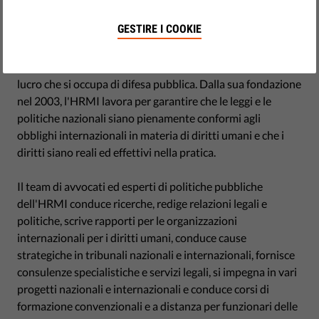
GESTIRE I COOKIE
L'Istituto per il monitoraggio dei diritti umani (HRMI) è
un'organizzazione non governativa lituana senza scopo di
lucro che si occupa di difesa pubblica. Dalla sua fondazione
nel 2003, l'HRMI lavora per garantire che le leggi e le
politiche nazionali siano pienamente conformi agli
obblighi internazionali in materia di diritti umani e che i
diritti siano reali ed effettivi nella pratica.
Il team di avvocati ed esperti di politiche pubbliche
dell'HRMI conduce ricerche, redige relazioni legali e
politiche, scrive rapporti per le organizzazioni
internazionali per i diritti umani, conduce cause
strategiche in tribunali nazionali e internazionali, fornisce
consulenze specialistiche e servizi legali, si impegna in vari
progetti nazionali e internazionali e conduce corsi di
formazione convenzionali e a distanza per funzionari delle