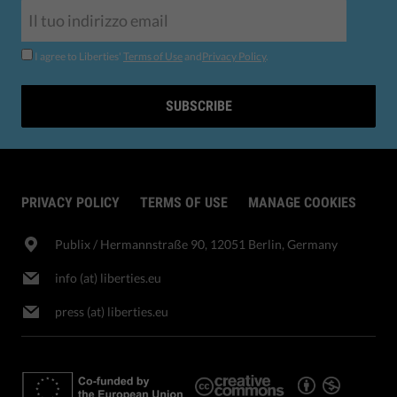
I agree to Liberties'
Terms of Use
and
Privacy Policy
.
SUBSCRIBE
PRIVACY POLICY
TERMS OF USE
MANAGE COOKIES
Publix​ / Hermannstraße 90, 12051 Berlin, Germany
info (at) liberties.eu
press (at) liberties.eu