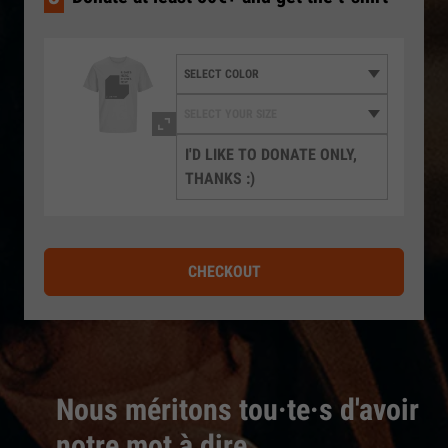
I'D LIKE TO DONATE ONLY,
THANKS :)
CHECKOUT
Nous méritons tou·te·s d'avoir
notre mot à dire