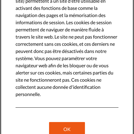
site) permettent à un site d'être utilisable en
avril 01, 2022
activant des fonctions de base comme la
navigation des pages et la mémorisation des
informations de session. Les cookies de session
permettent de naviguer de manière fluide à
travers le site web. Le site ne peut pas fonctionner
correctement sans ces cookies, et ces derniers ne
peuvent donc pas être désactivés dans notre
système. Vous pouvez paramétrer votre
navigateur web afin de les bloquer ou de vous
alerter sur ces cookies, mais certaines parties du
site ne fonctionneront pas. Ces cookies ne
collectent aucune donnée d'identification
personnelle.
Connaissance rime avec pouvoir.
Vos
contributions sont précieuses.
Qu'est-ce que la liberté
d'expression ?
OK