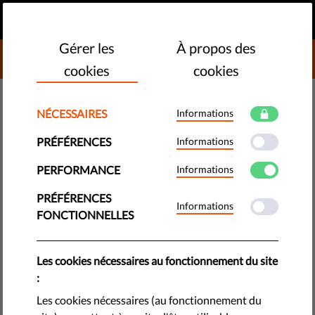
FR
FAIRE UN DON
MENU
Gérer les
À propos des
DONATE TO LIBERTIES
cookies
cookies
DÉMOCRATIE ET JUSTICE
NÉCESSAIRES
Informations
​Cinq raisons pour lesquelles la
PRÉFÉRENCES
Informations
liberté d’expression est
PERFORMANCE
Informations
essentielle en démocratie
PRÉFÉRENCES
Informations
FONCTIONNELLES
Pourquoi la liberté d’expression est-elle si importante ?
Pourquoi est-ce un des principes fondamentaux de la
démocratie ? Comment est-elle menacée ? Comment la
Les cookies nécessaires au fonctionnement du site
protéger ?
:
Les cookies nécessaires (au fonctionnement du
by Eleanor Brooks