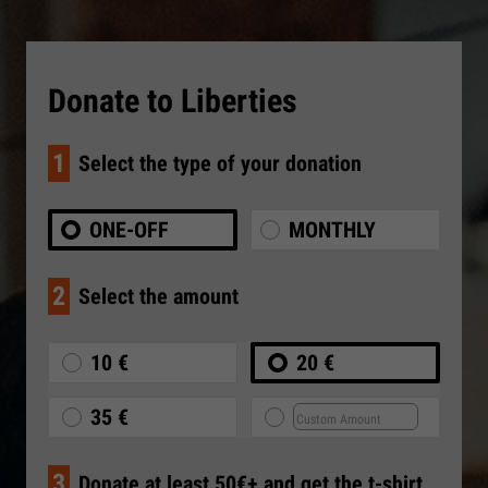
Donate to Liberties
1
Select the type of your donation
ONE-OFF
MONTHLY
2
Select the amount
10 €
20 €
35 €
3
Donate at least 50€+ and get the t-shirt