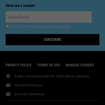
Show me a sample!
I agree to Liberties'
Terms of Use
and
Privacy Policy
.
SUBSCRIBE
PRIVACY POLICY
TERMS OF USE
MANAGE COOKIES
Publix​ / Hermannstraße 90, 12051 Berlin, Germany
info (at) liberties.eu
press (at) liberties.eu