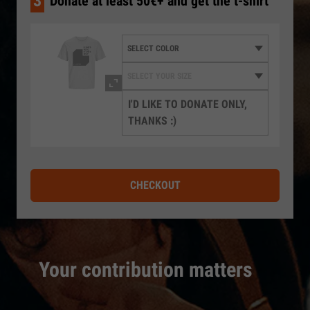
3
Donate at least 50€+ and get the t-shirt
I'D LIKE TO DONATE ONLY,
THANKS :)
CHECKOUT
Your contribution matters