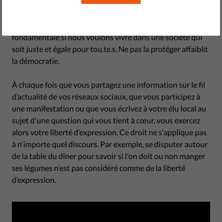
La liberté d'expression est l'un des piliers fondamentaux
du processus démocratique et sa protection est
fondamentale si nous voulons vivre dans une société qui
soit juste et égale pour tou.te.s. Ne pas la protéger affaiblit
la démocratie.
À chaque fois que vous partagez une information sur le fil
d’actualité de vos réseaux sociaux, que vous participez à
une manifestation ou que vous écrivez à votre élu local au
sujet d'une question qui vous tient à cœur, vous exercez
alors votre liberté d’expression. Ce droit ne s'applique pas
à n'importe quel discours. Par exemple, se disputer autour
de la table du dîner pour savoir si l'on doit ou non manger
ses légumes n'est pas considéré comme de la liberté
d’expression.