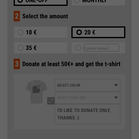
2
Select the amount
10 €
20 €
35 €
3
Donate at least 50€+ and get the t-shirt
I'D LIKE TO DONATE ONLY,
THANKS :)