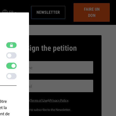
FAIRE UN
FR
NEWSLETTER
DON
Sign the petition
I accept the
Terms of Use
&
Privacy Policy
.
être
t la
I would like to subscribe to the Newsletter.
ent de