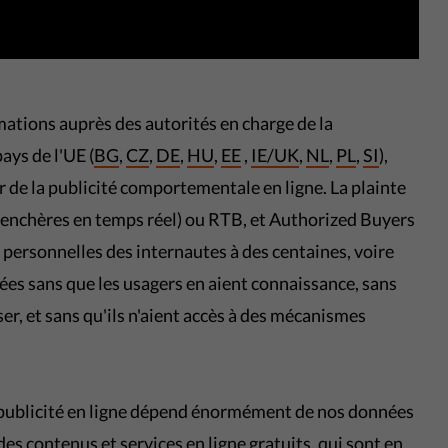
mations auprès des autorités en charge de la
ays de l'UE (
BG
,
CZ
,
DE
,
HU
,
EE
,
IE/UK
,
NL
,
PL
,
SI
),
 de la publicité comportementale en ligne. La plainte
 (enchères en temps réel) ou RTB, et Authorized Buyers
personnelles des internautes à des centaines, voire
ées sans que les usagers en aient connaissance, sans
ser, et sans qu'ils n'aient accès à des mécanismes
 publicité en ligne dépend énormément de nos données
s contenus et services en ligne gratuits, qui sont en