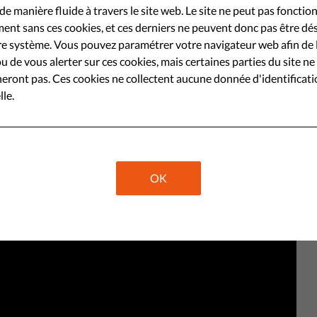
fin d'alerter les autorités de
de manière fluide à travers le site web. Le site ne peut pas fonctio
érives du secteur de la publicité
ent sans ces cookies, et ces derniers ne peuvent donc pas être dé
e système. Vous pouvez paramétrer votre navigateur web afin de 
ez vous aussi une plainte!
u de vous alerter sur ces cookies, mais certaines parties du site ne
eront pas. Ces cookies ne collectent aucune donnée d'identificat
le.
Share
OK