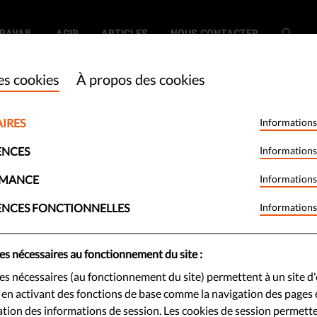
RAVAIL
AGIR
ARTICLES
NOUS CONTACTER
es cookies
À propos des cookies
er le secteur
IRES
Informations
n ligne d'utiliser
ENCES
Informations
RMANCE
Informations
s données
ENCES FONCTIONNELLES
Informations
es nécessaires au fonctionnement du site :
es nécessaires (au fonctionnement du site) permettent à un site d'
e plusieurs plaintes dans
e en activant des fonctions de base comme la navigation des pages e
ion des informations de session. Les cookies de session permett