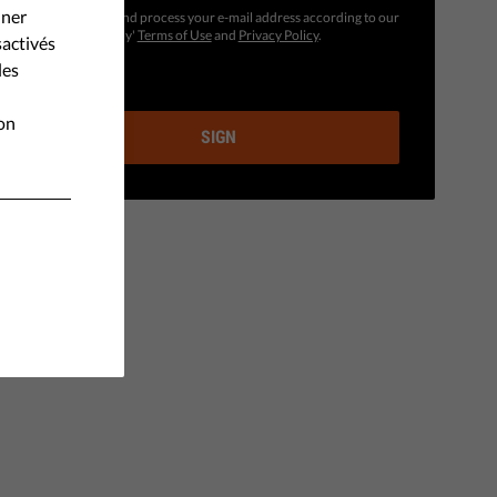
nner
We will store and process your e-mail address according to our
privacy-friendly'
Terms of Use
and
Privacy Policy
.
sactivés
les
ion
SIGN