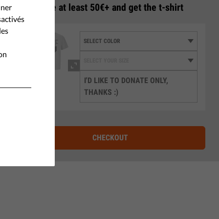
3
Donate at least 50€+ and get the t-shirt
nner
sactivés
les
ion
I'D LIKE TO DONATE ONLY,
THANKS :)
CHECKOUT