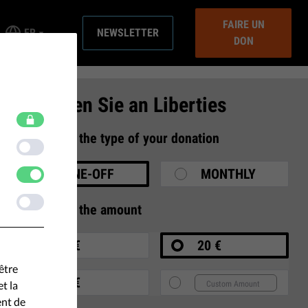
FAIRE UN
FR
NEWSLETTER
DON
Spenden Sie an Liberties
1
Select the type of your donation
ONE-OFF
MONTHLY
2
Select the amount
10 €
20 €
être
35 €
t la
ent de