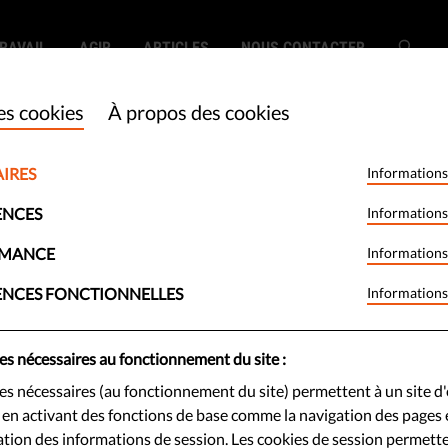
RAVAIL
AGIR
ARTICLES
NOUS CONTACTER
es cookies
À propos des cookies
IRES
Informations
ue la liberté de
ENCES
Informations
uelle est son état
RMANCE
Informations
ENCES FONCTIONNELLES
Informations
es nécessaires au fonctionnement du site :
es nécessaires (au fonctionnement du site) permettent à un site d'
st une composante essentielle de
e en activant des fonctions de base comme la navigation des pages e
confère aux citoyen.ne.s la
ion des informations de session. Les cookies de session permett