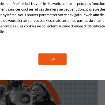
de manière fluide à travers le site web. Le site ne peut pas fonctio
s informations et d'exprimer leurs
ent sans ces cookies, et ces derniers ne peuvent donc pas être dé
s dernières années, elle a fait
e système. Vous pouvez paramétrer votre navigateur web afin de 
u de vous alerter sur ces cookies, mais certaines parties du site ne
issantes.
eront pas. Ces cookies ne collectent aucune donnée d'identificat
le.
Share
OK