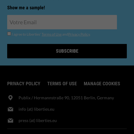
Show me a sample!
I agree to Liberties'
Terms of Use
and
Privacy Policy
.
SUBSCRIBE
PRIVACY POLICY
TERMS OF USE
MANAGE COOKIES
Publix​ / Hermannstraße 90, 12051 Berlin, Germany
info (at) liberties.eu
press (at) liberties.eu