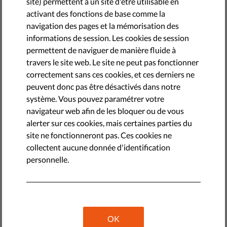
site) permettent à un site d'être utilisable en
activant des fonctions de base comme la
navigation des pages et la mémorisation des
informations de session. Les cookies de session
permettent de naviguer de manière fluide à
travers le site web. Le site ne peut pas fonctionner
correctement sans ces cookies, et ces derniers ne
peuvent donc pas être désactivés dans notre
système. Vous pouvez paramétrer votre
navigateur web afin de les bloquer ou de vous
alerter sur ces cookies, mais certaines parties du
site ne fonctionneront pas. Ces cookies ne
collectent aucune donnée d'identification
Le 17 mars 2021, la Commission européenne prévoit de
personnelle.
présenter une proposition législative prévoyant la mise en
place du "Digital Green Pass" (
pass vert numérique
). Ce
certificat européen fournirait :
-Une preuve que la personne a été vaccinée contre la
OK
Covid-19, et/ou