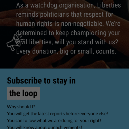
As a watchdog organisation, Liberties
reminds politicians that respect for
human rights is non-negotiable. We're
determined to keep championing your
civil liberties, will you stand with us?
Every donation, big or small, counts.
Subscribe to stay in
the loop
Why should I?
You will get the latest reports before everyone else!
You can follow what we are doing for your right!
You will know about our achivements!