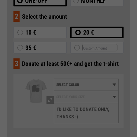
ONE-OFF
MONTHLY
2
Select the amount
10 €
20 €
35 €
3
Donate at least 50€+ and get the t-shirt
I'D LIKE TO DONATE ONLY,
THANKS :)