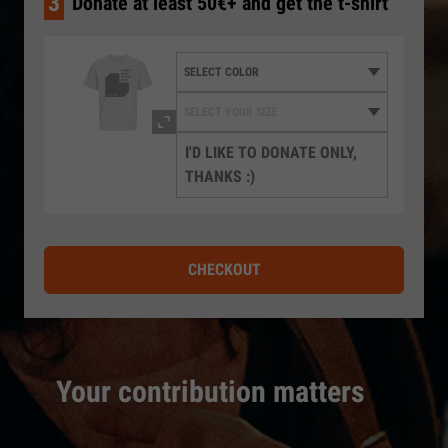
3
Donate at least 50€+ and get the t-shirt
I'D LIKE TO DONATE ONLY,
THANKS :)
CHECKOUT
Your contribution matters