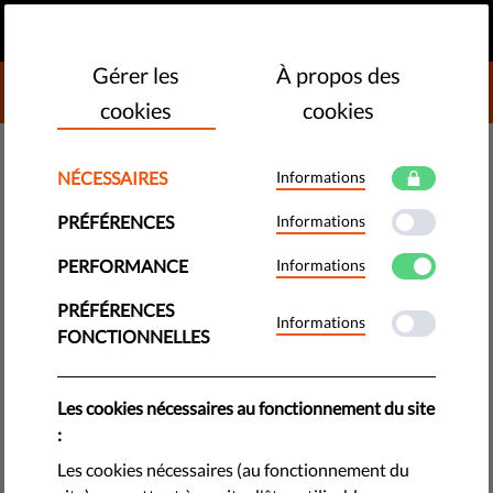
FR
FAIRE UN DON
MENU
Gérer les
À propos des
DONATE TO LIBERTIES
cookies
cookies
MONITORING - UE
NÉCESSAIRES
Informations
​Le « Digital Green Pass » de l’UE
PRÉFÉRENCES
Informations
est-il sûr et inclusif ?
PERFORMANCE
Informations
La mise en œuvre de tests peu coûteux pourrait représenter
PRÉFÉRENCES
Informations
une solution aussi sûre et plus inclusive que les « certificats
FONCTIONNELLES
d’immunité ». Découvrez notre document d’orientation
politique sur le "Digital Green Pass", le certificat vaccinal
voulu par l’UE.
Les cookies nécessaires au fonctionnement du site
:
by LibertiesEU
Les cookies nécessaires (au fonctionnement du
mars 15, 2021