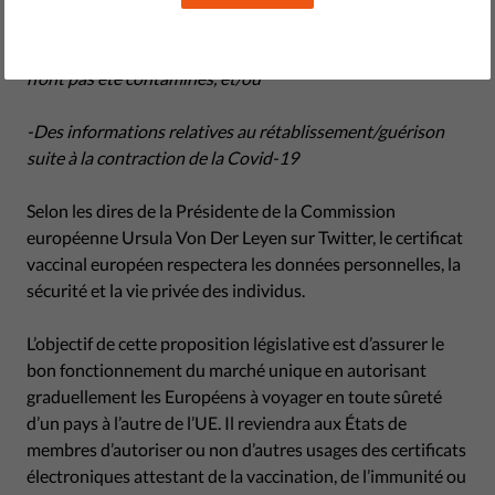
-Les résultats des tests récents pour celles et ceux qui
n’ont pas été contaminés, et/ou
-Des informations relatives au rétablissement/guérison
suite à la contraction de la Covid-19
Selon les dires de la Présidente de la Commission
européenne Ursula Von Der Leyen sur Twitter, le certificat
vaccinal européen respectera les données personnelles, la
sécurité et la vie privée des individus.
L’objectif de cette proposition législative est d’assurer le
bon fonctionnement du marché unique en autorisant
graduellement les Européens à voyager en toute sûreté
d’un pays à l’autre de l’UE. Il reviendra aux États de
membres d’autoriser ou non d’autres usages des certificats
électroniques attestant de la vaccination, de l’immunité ou