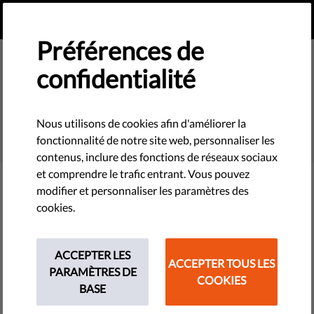
FR
FAIRE UN DON
MENU
Préférences de
confidentialité
SEARCH
Nous utilisons de cookies afin d'améliorer la
fonctionnalité de notre site web, personnaliser les
contenus, inclure des fonctions de réseaux sociaux
et comprendre le trafic entrant. Vous pouvez
modifier et personnaliser les paramètres des
Filter
cookies.
ACCEPTER LES
ACCEPTER TOUS LES
THEMES
PARAMÈTRES DE
COOKIES
BASE
Technologies et droits