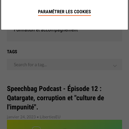
Démocratie et justice
PARAMÉTRER LES COOKIES
Monitoring - UE
Formation et accompagnement
TAGS
Search for a tag...
Speechbag Podcast - Épisode 12 :
Qatargate, corruption et "culture de
l'impunité".
janvier 24, 2023
• LibertiesEU