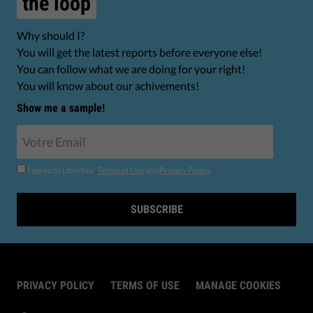
the loop
Why should I?
You will get the latest reports before everyone else!
You can follow what we are doing for your right!
You will know about our achivements!
Show me a sample!
I agree to Liberties'
Terms of Use
and
Privacy Policy
.
SUBSCRIBE
PRIVACY POLICY
TERMS OF USE
MANAGE COOKIES