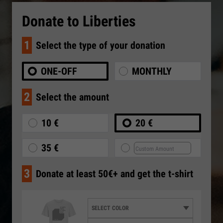
Donate to Liberties
1
Select the type of your donation
ONE-OFF
MONTHLY
2
Select the amount
10 €
20 €
35 €
3
Donate at least 50€+ and get the t-shirt