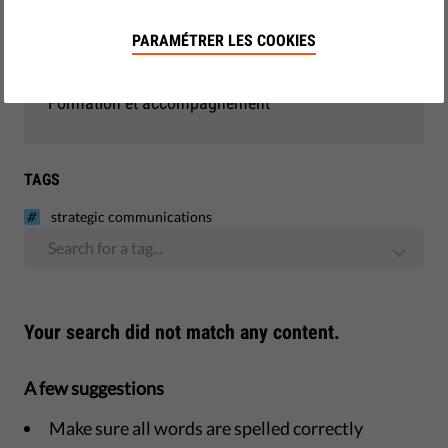
Démocratie et justice
PARAMÉTRER LES COOKIES
Monitoring - UE
Formation et accompagnement
TAGS
strategic communications
Search for a tag...
Your search did not match any content.
A few suggestions
Make sure all words are spelled correctly