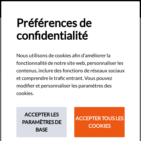
FR
FAIRE UN DON
MENU
Préférences de
confidentialité
SEARCH
Nous utilisons de cookies afin d'améliorer la
fonctionnalité de notre site web, personnaliser les
contenus, inclure des fonctions de réseaux sociaux
et comprendre le trafic entrant. Vous pouvez
modifier et personnaliser les paramètres des
Filter
cookies.
ACCEPTER LES
ACCEPTER TOUS LES
THEMES
PARAMÈTRES DE
COOKIES
BASE
Technologies et droits