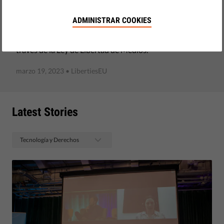
Liberties y European Partnership for Democracy instan a
mejorar la transparencia sobre la propiedad de los
ADMINISTRAR COOKIES
medios de comunicación tanto a nivel nacional como de
la UE. He aquí 9 recomendaciones sobre cómo lograrlo a
través de la Ley de Libertad de Medios.
marzo 19, 2023
• LibertiesEU
Latest Stories