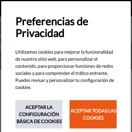
ES
HAZ UNA DONACIÓN
MENU
Preferencias de
Privacidad
Utilizamos cookies para mejorar la funcionalidad
de nuestro sitio web, para personalizar el
contenido, para proporcionar funciones de redes
sociales y para comprender el tráfico entrante.
TECNOLOGÍA Y DERECHOS
Puedes revisar y personalizar tu configuración de
La necesaria inclusión de bases
cookies
de datos sobre la propiedad de
los medios de comunicación en
ACEPTAR LA
ACEPTAR TODAS LAS
CONFIGURACIÓN
la EMFA
COOKIES
BÁSICA DE COOKIES