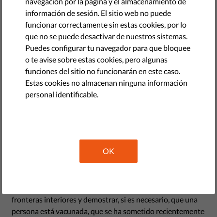
navegación por la página y el almacenamiento de
información de sesión. El sitio web no puede
funcionar correctamente sin estas cookies, por lo
que no se puede desactivar de nuestros sistemas.
Puedes configurar tu navegador para que bloquee
o te avise sobre estas cookies, pero algunas
funciones del sitio no funcionarán en este caso.
Estas cookies no almacenan ninguna información
personal identificable.
¿Qué es el Certificado Digital
Verde
de la UE?
OK
El Certificado Digital Verde (CDV) - conocido formalmente
como Certificado COVID Digital de la UE, o menos
formalmente como Pase Verde Digital - será un certificado
estandarizado que se podrá utilizar para cruzar las
fronteras interiores y demostrar, si es necesario, que una
persona está vacunada, que se ha sometido recientemente