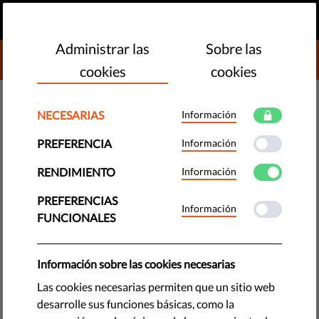
ES
HAZ UNA DONACIÓN
MENU
Administrar las
Sobre las
DONATE TO LIBERTIES
cookies
cookies
OBSERVATORIO DE LA UE
NECESARIAS
Información
Todo lo que necesitas saber
PREFERENCIA
Información
sobre el Certificado Digital Verde
RENDIMIENTO
Información
de la UE
PREFERENCIAS
Información
FUNCIONALES
Un breve resumen sobre tu equipamiento más importante
este verano.
Información sobre las cookies necesarias
by Orsolya Reich
Las cookies necesarias permiten que un sitio web
junio 01, 2021
desarrolle sus funciones básicas, como la