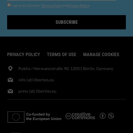
I agree to Liberties'
Terms of Use
and
Privacy Policy
.
SUBSCRIBE
PRIVACY POLICY
TERMS OF USE
MANAGE COOKIES
Publix​ / Hermannstraße 90, 12051 Berlin, Germany
info (at) liberties.eu
press (at) liberties.eu