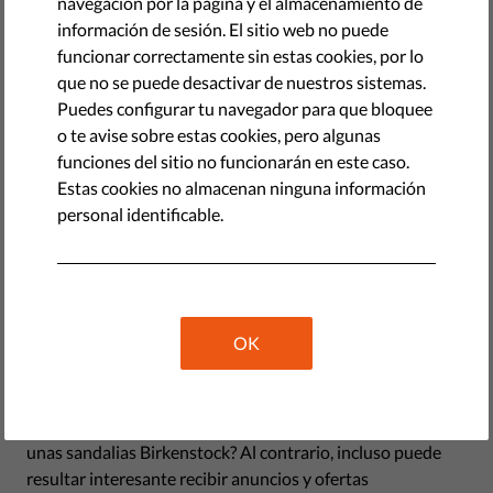
navegación por la página y el almacenamiento de
by Jascha Galaski
información de sesión. El sitio web no puede
abril 19, 2022
funcionar correctamente sin estas cookies, por lo
que no se puede desactivar de nuestros sistemas.
Puedes configurar tu navegador para que bloquee
o te avise sobre estas cookies, pero algunas
funciones del sitio no funcionarán en este caso.
Estas cookies no almacenan ninguna información
personal identificable.
OK
La mayoría de la gente piensa que la privacidad o la
protección de datos es un tema molesto y aburrido. ¿Qué
me importa si Amazon sabe que quizá quiera comprarme
unas sandalias Birkenstock? Al contrario, incluso puede
resultar interesante recibir anuncios y ofertas