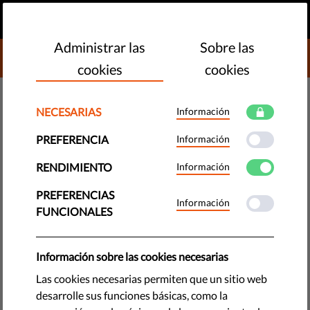
ES
HAZ UNA DONACIÓN
MENU
Administrar las
Sobre las
DONATE TO LIBERTIES
cookies
cookies
TECNOLOGÍA Y DERECHOS
NECESARIAS
Información
¿Por qué es importante la
PREFERENCIA
Información
protección de datos? ¿Qué dice
RENDIMIENTO
Información
el RGPD?
PREFERENCIAS
Información
FUNCIONALES
Para acceder a ciertos servicios, compartimos nuestros datos
con grandes empresas tecnológicas. Analizamos por qué es
problemático ceder esta información y cómo funciona el
Información sobre las cookies necesarias
Reglamento General de Protección de Datos, la legislación
Las cookies necesarias permiten que un sitio web
global más estricta.
desarrolle sus funciones básicas, como la