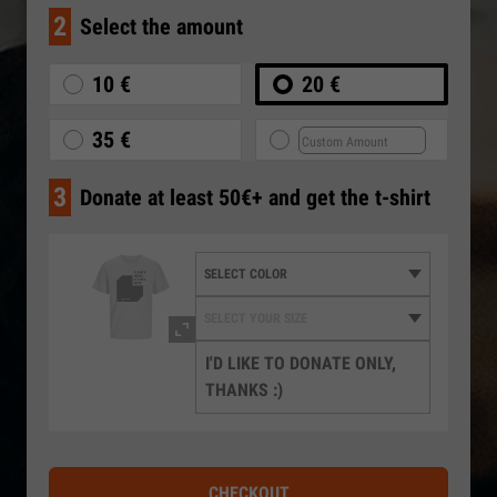
2
Select the amount
10 €
20 €
35 €
3
Donate at least 50€+ and get the t-shirt
I'D LIKE TO DONATE ONLY,
THANKS :)
CHECKOUT