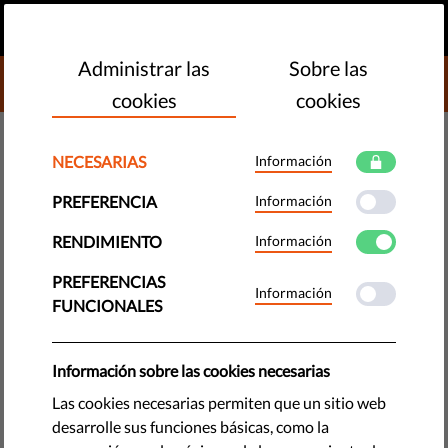
ES
HAZ UNA DONACIÓN
MENU
Administrar las
Sobre las
DONATE TO LIBERTIES
cookies
cookies
DEMOCRACIA Y JUSTICIA
NECESARIAS
Información
¿Qué es la prensa libre, cómo
PREFERENCIA
Información
funciona y qué papel juega en la
RENDIMIENTO
Información
democracia?
PREFERENCIAS
Información
FUNCIONALES
¿Que significa una prensa libre, cómo funciona, y cuál es su
papel en una democracia moderna? Explicamos
detalladamente por qué es importante y por qué está
Información sobre las cookies necesarias
amenazada - incluso en la UE.
Las cookies necesarias permiten que un sitio web
desarrolle sus funciones básicas, como la
by Jonathan Day