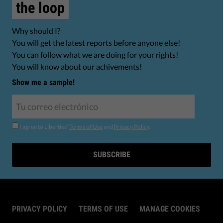
the loop
Why should I?
You will get the latest reports before anyone else!
You can follow what we are doing for your rights!
You will know about our achivements!
Show me a sample!
I agree to Liberties'
Terms of Use
and
Privacy Policy
.
SUBSCRIBE
PRIVACY POLICY
TERMS OF USE
MANAGE COOKIES