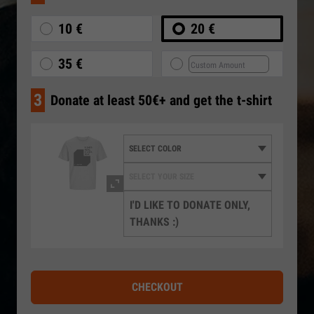
10 €
20 €
35 €
3
Donate at least 50€+ and get the t-shirt
I'D LIKE TO DONATE ONLY,
THANKS :)
CHECKOUT