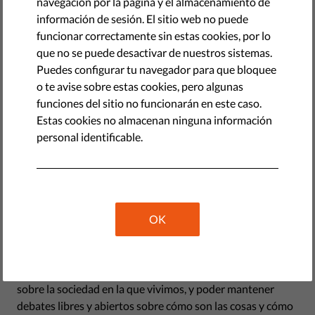
navegación por la página y el almacenamiento de
noviembre 09, 2021
información de sesión. El sitio web no puede
funcionar correctamente sin estas cookies, por lo
que no se puede desactivar de nuestros sistemas.
Puedes configurar tu navegador para que bloquee
o te avise sobre estas cookies, pero algunas
funciones del sitio no funcionarán en este caso.
Estas cookies no almacenan ninguna información
personal identificable.
OK
Lo que leemos, oímos y compartimos todos los días, ya sea
leyendo el periódico por la mañana o conversando con
amigos, constituye una parte fundamental de nuestra
democracia. Tener acceso a una información de calidad
sobre la sociedad en la que vivimos, y poder mantener
debates libres y abiertos sobre cómo son las cosas y cómo