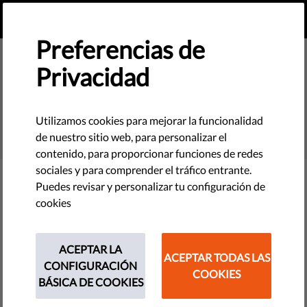
ES
HAZ UNA DONACIÓN
MENU
Preferencias de
Privacidad
SEARCH
Utilizamos cookies para mejorar la funcionalidad
de nuestro sitio web, para personalizar el
contenido, para proporcionar funciones de redes
sociales y para comprender el tráfico entrante.
Puedes revisar y personalizar tu configuración de
Filter
cookies
ACEPTAR LA
ACEPTAR TODAS LAS
THEMES
CONFIGURACIÓN
COOKIES
BÁSICA DE COOKIES
Tecnología y Derechos