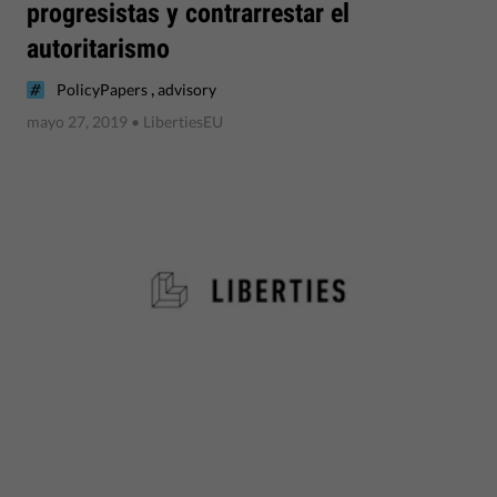
progresistas y contrarrestar el
autoritarismo
,
PolicyPapers
advisory
mayo 27, 2019
• LibertiesEU