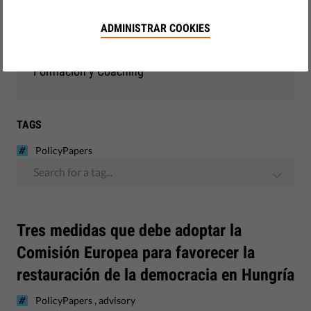
Democracia y Justicia
ADMINISTRAR COOKIES
Observatorio de la UE
Formación y Coaching
TAGS
PolicyPapers
Search for a tag...
Tres medidas que debe adoptar la
Comisión Europea para favorecer la
restauración de la democracia en Hungría
,
PolicyPapers
advisory